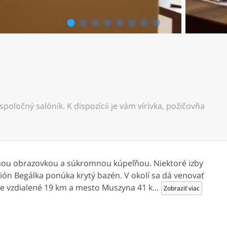
1
2
3
4
5
6
7
8
oločný salónik. K dispozícii je vám vírivka, požičovňa
chou obrazovkou a súkromnou kúpeľňou. Niektoré izby
ón Begálka ponúka krytý bazén. V okolí sa dá venovať
 je vzdialené 19 km a mesto Muszyna 41 k
…
Zobraziť viac