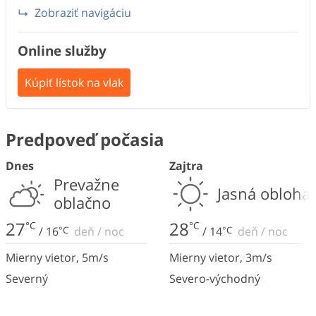
Zobraziť navigáciu
Online služby
Kúpiť lístok na vlak
Predpoveď počasia
Dnes
Zajtra
Prevažne
Jasná obloha
oblačno
27
28
°C
°C
/
16
°C
deň
/
noc
/
14
°C
deň
/
noc
Mierny vietor
,
5
m/s
Mierny vietor
,
3
m/s
Severný
Severo-východný