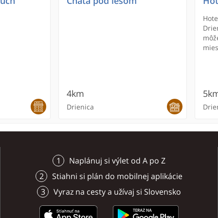
cuch
Chata pod lesom
Hot
Hote
Drie
môže
mies
park
4km
5k
Drienica
Drie
Naplánuj si výlet od A po Z
Stiahni si plán do mobilnej aplikácie
Vyraz na cesty a užívaj si Slovensko
n
cuch
va
 sv.
Spiaci mních
Chata pod lesom
Paintballhause Bardejov
Synagóga v Prešove
Roz
Hot
Kos