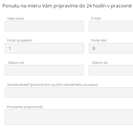
Ponuku na mieru Vám pripravíme do 24 hodín v pracovné d
Vaše meno
E-mail
Počet dospelých
Počet detí
Dátum od
Dátum do
Zamestnávateľ
(
povinné pre využitie rekreačného poukazu
)
Poznámka
(
nepovinné
)