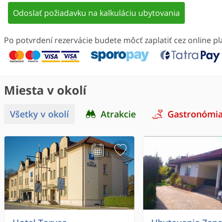
Odoslať požiadavku na kalkuláciu ubytovania
Po potvrdení rezervácie budete môcť zaplatiť cez online 
Miesta v okolí
Všetky v okolí
Atrakcie
Gastronómi