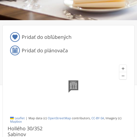
Pridať do obľúbených
Pridať do plánovača
+
−
Leaflet
|
Map data (c)
OpenStreetMap
contributors,
CC-BY-SA
, Imagery (c)
Mapbox
Hollého
30/352
Sabinov