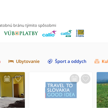
platobnú bránu týmito spôsobmi
a
Ubytovanie
Šport a oddych
Ku