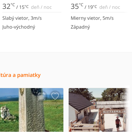
32
35
°C
°C
/
15
°C
deň
/
noc
/
19
°C
deň
/
noc
Slabý vietor
,
3
m/s
Mierny vietor
,
5
m/s
Juho-východný
Západný
ltúra a pamiatky