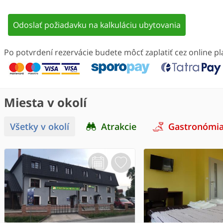
Odoslať požiadavku na kalkuláciu ubytovania
Po potvrdení rezervácie budete môcť zaplatiť cez online 
Miesta v okolí
Všetky v okolí
Atrakcie
Gastronómi