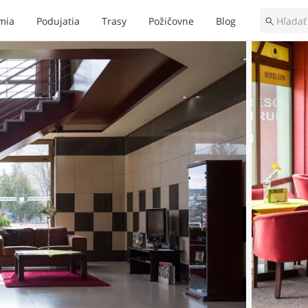
mia
Podujatia
Trasy
Požičovne
Blog