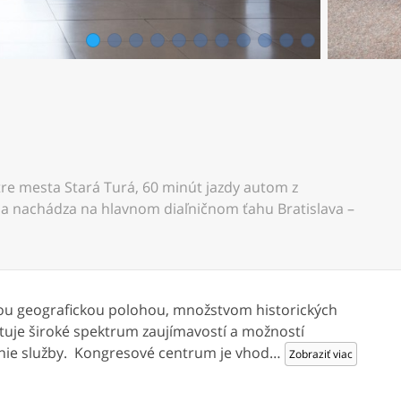
1
2
3
4
5
6
7
8
9
10
11
re mesta Stará Turá, 60 minút jazdy autom z
sa nachádza na hlavnom diaľničnom ťahu Bratislava –
nou geografickou polohou, množstvom historických
uje široké spektrum zaujímavostí a možností
nie služby. Kongresové centrum je vhod
…
Zobraziť viac