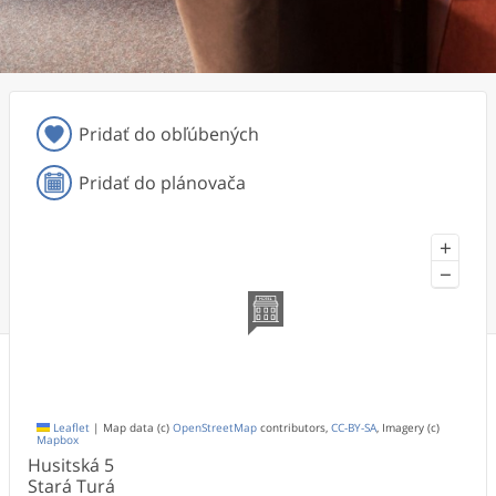
Pridať do obľúbených
Pridať do plánovača
+
−
Leaflet
|
Map data (c)
OpenStreetMap
contributors,
CC-BY-SA
, Imagery (c)
Mapbox
Husitská
5
Stará Turá