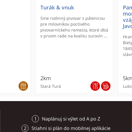
Turák & vnuk
Pam
mor
Sme rodinný pivovar s pálenicou
vzá
pre milovníkov poctivého
Jav
pivovarníckeho remesla, ktoré dbá
v prvom rade na kvalitu surovín a
Hran
spokojnosť zákazníkov.
Biel
1845
sláv
Mora
väzb
brat
2km
5k
Pamä
slov
Stará Turá
Lubi
Naplánuj si výlet od A po Z
Stiahni si plán do mobilnej aplikácie