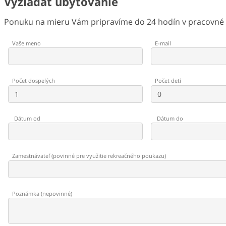
Vyžiadať ubytovanie
Ponuku na mieru Vám pripravíme do 24 hodín v pracovné d
Vaše meno
E-mail
Počet dospelých
Počet detí
Dátum od
Dátum do
Zamestnávateľ
(
povinné pre využitie rekreačného poukazu
)
Poznámka
(
nepovinné
)