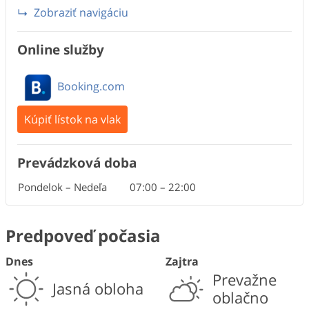
Zobraziť navigáciu
Online služby
Booking.com
Kúpiť lístok na vlak
Prevádzková doba
Pondelok – Nedeľa
07:00
–
22:00
Predpoveď počasia
Dnes
Zajtra
Prevažne
Jasná obloha
oblačno