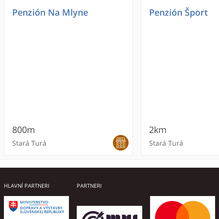
Penzión Na Mlyne
Penzión Šport
800m
2km
Stará Turá
Stará Turá
HLAVNÍ PARTNERI
PARTNERI