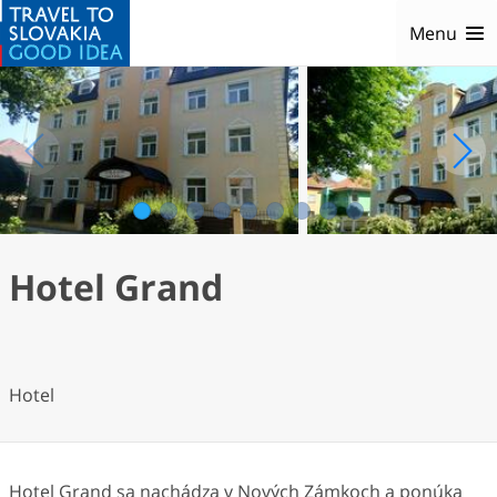
Menu
1
2
3
4
5
6
7
8
9
Hotel Grand
Hotel
Hotel Grand sa nachádza v Nových Zámkoch a ponúka