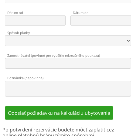
Dátum od
Dátum do
Spôsob platby
Zamestnávateľ
(
povinné pre využitie rekreačného poukazu
)
Poznámka
(
nepovinné
)
Odoslať požiadavku na kalkuláciu ubytovania
Po potvrdení rezervácie budete môcť zaplatiť cez
online platobnú bránu týmito spôsobmi