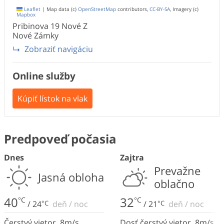
Leaflet
|
Map data (c)
OpenStreetMap
contributors,
CC-BY-SA
, Imagery (c)
Mapbox
Pribinova 19 Nové
Z
Nové Zámky
Zobraziť navigáciu
Online služby
Kúpiť lístok na vlak
Predpoveď počasia
Dnes
Zajtra
Prevažne
Jasná obloha
oblačno
40
32
°C
°C
/
24
°C
deň
/
noc
/
21
°C
deň
/
noc
Čerstvý vietor
,
8
m/s
Dosť čerstvý vietor
,
8
m/s