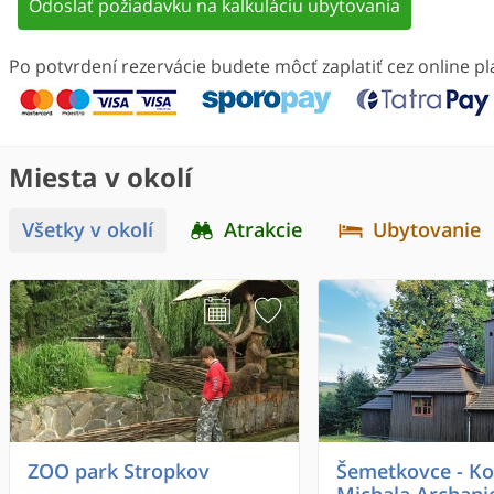
Odoslať požiadavku na kalkuláciu ubytovania
Po potvrdení rezervácie budete môcť zaplatiť cez online 
Miesta v okolí
Všetky v okolí
Atrakcie
Ubytovanie
ZOO park Stropkov
Šemetkovce - Kos