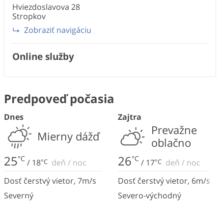
Hviezdoslavova
28
Stropkov
Zobraziť navigáciu
Online služby
Predpoveď počasia
Dnes
Zajtra
Prevažne
Mierny dážď
oblačno
25
26
°C
°C
/
18
°C
deň
/
noc
/
17
°C
deň
/
noc
Dosť čerstvý vietor
,
7
m/s
Dosť čerstvý vietor
,
6
m/s
Severný
Severo-východný