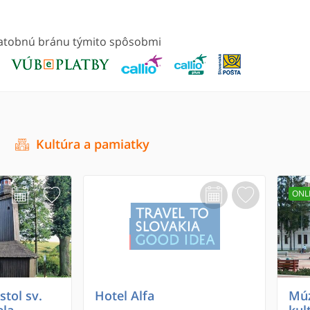
platobnú bránu týmito spôsobmi
Kultúra a pamiatky
ONL
tol sv.
Hotel Alfa
Múz