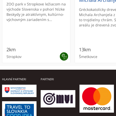
Michala Archanj
ZOO park v Stropkove ležiacom na
východe Slovenska v pohorí Nízke
Gréckokatolícky dreve
Beskydy je atraktívnym, kultúrno-
Michala Archanjela z 
výchovným zariadením s
to trojdielny chrám. 
celoročnou prevádzkou, jediným
areálu je drevená zvo
svojho typu na Slovensku.
bol pôvodne obklope
ohradou zrubovej kon
šindľovou strieškou.
pochádza z druhej po
2km
13km
storočia. Ikona Vzkri
sv. Michal a niektoré 
Stropkov
Šmetkovce
17. storočia. Ikonosta
reštaurované v roko
Objekt obnovili v rok
ONLINE REZERVÁCIA
HLAVNÍ PARTNERI
PARTNERI
ZOO park Stropkov
Hotel Alfa
Šemetkovce - Kostol sv.
Fontána Andy W
Olla apartmány
Múzeum ukrajin