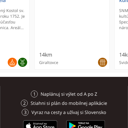
ela
kul
ný Kostol sv.
SNM 
roku 1752. Je
kult
Súčasťou
špec
nica. Areál
nár
ný drevenou
Slov
štrukcie so
doku
 Ikonostas
kult
lovice 18.
a so
14km
14
esenie Lazara,
Ukra
ďalšie sú zo
najs
Giraltovce
Svid
s a oltár boli
ch 1969-1970.
u 2001.
Naplánuj si výlet od A po Z
Stiahni si plán do mobilnej aplikácie
Vyraz na cesty a užívaj si Slovensko
arhola
skej
Veľká Domaša
Hotel Zelená Lagúna ****
Národopisná expozícia v
Lom
Pen
Nov