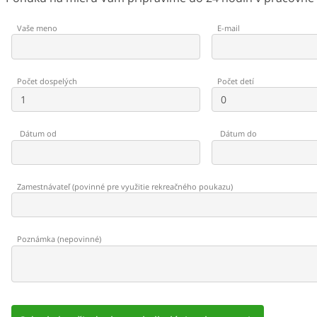
Vaše meno
E-mail
Počet dospelých
Počet detí
Dátum od
Dátum do
Zamestnávateľ
(
povinné pre využitie rekreačného poukazu
)
Poznámka
(
nepovinné
)