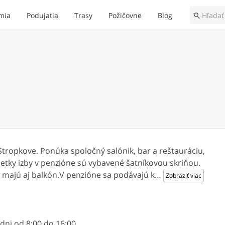
mia
Podujatia
Trasy
Požičovne
Blog
ropkove. Ponúka spoločný salónik, bar a reštauráciu,
šetky izby v penzióne sú vybavené šatníkovou skriňou.
 majú aj balkón.V penzióne sa podávajú k
…
Zobraziť viac
ni od 8:00 do 16:00.