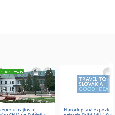
INE REZERVÁCIA
eum ukrajinskej
Národopisná expozícia