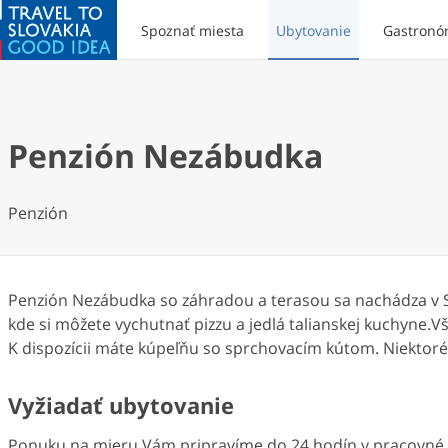
Spoznať miesta
Ubytovanie
Gastronó
Penzión Nezábudka
Penzión
Penzión Nezábudka so záhradou a terasou sa nachádza v St
kde si môžete vychutnať pizzu a jedlá talianskej kuchyne.V
K dispozícii máte kúpeľňu so sprchovacím kútom. Niektoré
Vyžiadať ubytovanie
Ponuku na mieru Vám pripravíme do 24 hodín v pracovné d