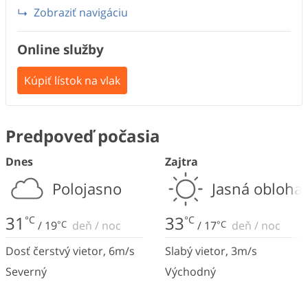
Zobraziť navigáciu
Online služby
Kúpiť lístok na vlak
Predpoveď počasia
Dnes
Zajtra
Polojasno
Jasná obloha
31
33
°C
°C
/
19
°C
deň
/
noc
/
17
°C
deň
/
noc
Dosť čerstvý vietor
,
6
m/s
Slabý vietor
,
3
m/s
Severný
Východný