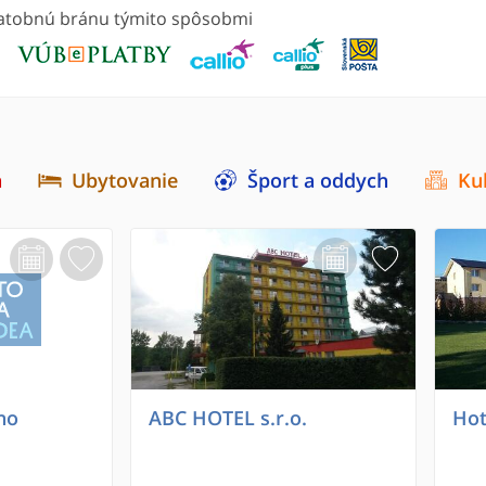
platobnú bránu týmito spôsobmi
a
Ubytovanie
Šport a oddych
Ku
no
ABC HOTEL s.r.o.
Hot