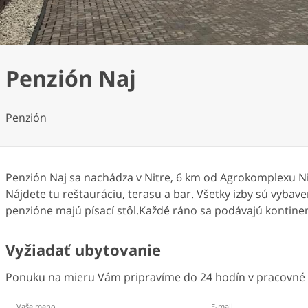
Penzión Naj
Penzión
Penzión Naj sa nachádza v Nitre, 6 km od Agrokomplexu Nit
Nájdete tu reštauráciu, terasu a bar. Všetky izby sú vyba
penzióne majú písací stôl.Každé ráno sa podávajú kontinent
Vyžiadať ubytovanie
Ponuku na mieru Vám pripravíme do 24 hodín v pracovné d
Vaše meno
E-mail