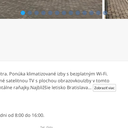
1
2
3
4
5
6
7
8
9
10
11
12
13
ra. Ponúka klimatizované izby s bezplatným Wi-Fi.
vené satelitnou TV s plochou obrazovkouIzby v tomto
álne raňajky.Najbližšie letisko Bratislava
…
Zobraziť viac
ni od 8:00 do 16:00.
Tel. číslo