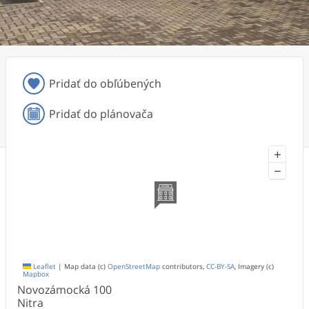
Pridať do obľúbených
Pridať do plánovača
+
−
Leaflet
|
Map data (c)
OpenStreetMap
contributors,
CC-BY-SA
, Imagery (c)
Mapbox
Novozámocká
100
Nitra