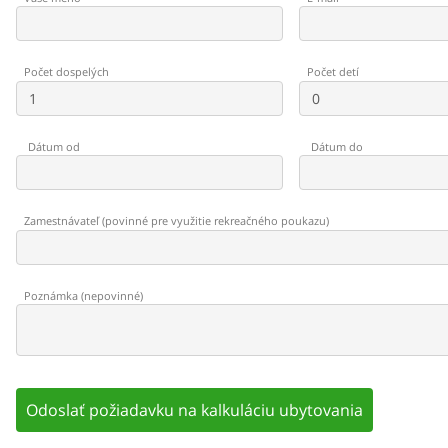
Počet dospelých
Počet detí
Dátum od
Dátum do
Zamestnávateľ
(
povinné pre využitie rekreačného poukazu
)
Poznámka
(
nepovinné
)
Odoslať požiadavku na kalkuláciu ubytovania