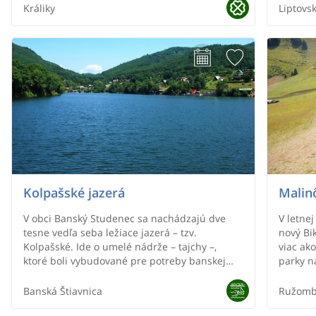
tryskám
krásne 
Králiky
Liptovs
rokov.
(Končitá
Fatry (K
Veľká Fa
Revúca.
Kolpašské jazerá
Malinô
V obci Banský Studenec sa nachádzajú dve
V letne
tesne vedľa seba ležiace jazerá – tzv.
nový Bik
Kolpašské. Ide o umelé nádrže – tajchy –,
viac ak
ktoré boli vybudované pre potreby banskej
parky n
ťažby. V súčasnej dobe sa využívajú na
rybolov (najmä menšie z nich), ale i letnú
Banská Štiavnica
Ružomb
rekreáciu (najmä väčšie z nich). Hoc sa jazerá