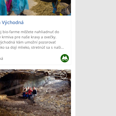
 Východná
j bio-farme môžete nahliadnuť do
y krmiva pre naše kravy a ovečky.
Východná Vám umožní pozorovať
ko sa dojí mlieko, stretnúť sa s našimi
 dospeláčkami. Ako aj navštíviť škôlku
kde si môžete pohladkať teliatka, ktoré
ná
dili práve dnes!