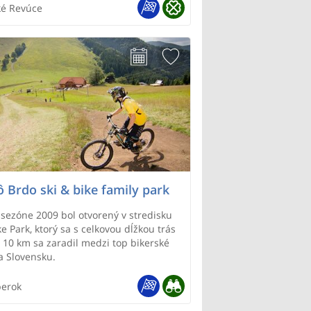
. Vstup do wellness centra len od 15
výhľady na okolité vrchy Nízkych Tatier
ké Revúce
, Malý Zvolen, Čierna Hora), Veľkej
rížna, Frčkov) a tiež na Národné parky
tra a Nízke Tatry, ktoré oddeľuje rieka
 Brdo ski & bike family park
j sezóne 2009 bol otvorený v stredisku
e Park, ktorý sa s celkovou dĺžkou trás
o 10 km sa zaradil medzi top bikerské
a Slovensku.
erok