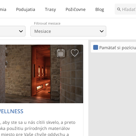
mia
Podujatia
Trasy
Požičovne
Blog
Filtrovať mesiace
Mesiace
Pamätať si pozíci
WELLNESS
by ste sa u nás cítili skvelo, a preto
ka použitiu prírodných materiálov
i miesto pre Vaše chvíle oddychu a