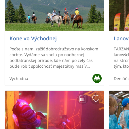
Kone vo Východnej
Lanov
Poďte s nami zažiť dobrodružstvo na konskom
TARZANI
chrbte. Vydáme sa spolu po nádhernej
lanovýc
podtatranskej prírode, kde nám po celý čas
na stro
bude robiť spoločnosť majestátny masív
tým, kto
Kriváňa.
adrenal
hlavne 
Východná
Demäňo
trasy rô
nad 150
deti. P
trasy je