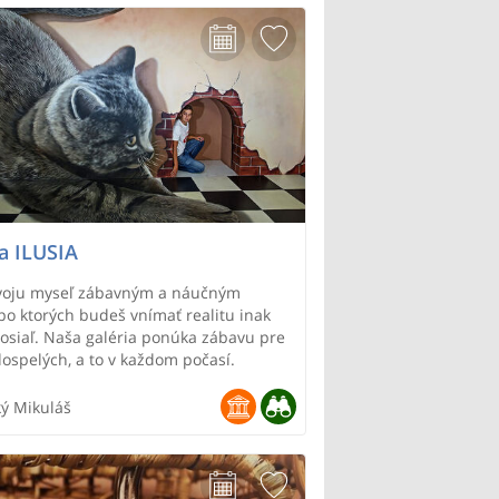
a ILUSIA
voju myseľ zábavným a náučným
 po ktorých budeš vnímať realitu inak
osiaľ. Naša galéria ponúka zábavu pre
dospelých, a to v každom počasí.
ký Mikuláš