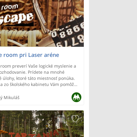
e room pri Laser aréne
room preverí Vaše logické myslenie a
rozhodovanie. Prídete na mnohé
 úlohy, ktoré táto miestnosť ponúka.
sa zo školského kabinetu Vám pomôžu
edomosti z oblasti literatúry, fyziky, či
ký Mikuláš