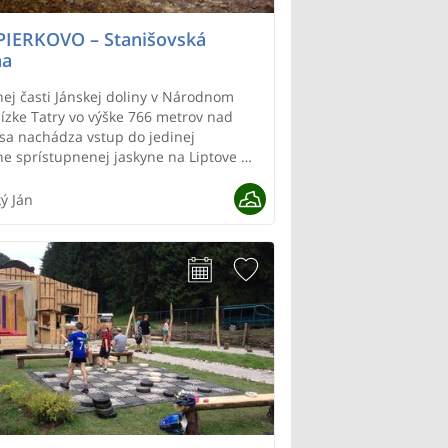
IERKOVO – Stanišovská
ňa
nej časti Jánskej doliny v Národnom
ízke Tatry vo výške 766 metrov nad
a nachádza vstup do jedinej
ne sprístupnenej jaskyne na Liptove –
vskej jaskyne. Stanišovská jaskyňa
ky súvisí s Malou Stanišovskou
ý Ján
u (840 m) a Novou Stanišovskou
u (2 334 m), ktorej vchod sa nachádza
u oproti.