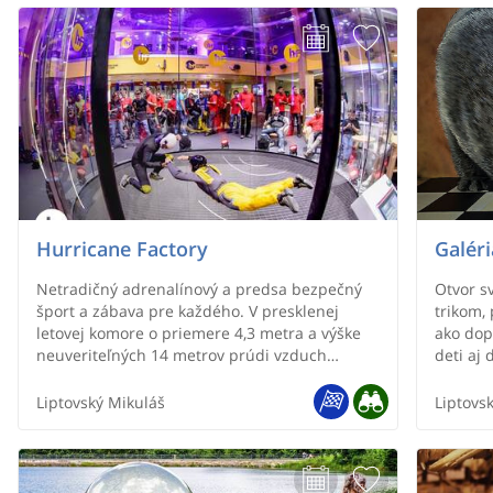
nazývajú i Studenskými (podľa obce Banský
Studenec), patria k najteplejším
banskoštiavnickým tajchom. Voda v nich je
kontrolovaná, dostatočne kvalitná na kúpanie.
Na brehoch Veľkého Kolpašského jazera sa
nachádzajú prezliekacie kabínky. Zariadenia
poskytujúce služby rekreantom tu však nie sú.
Lokalitu ocenia najmä návštevníci
vyhľadávajúci pokojné, málo navštevované
prírodné kúpaliská.
Hurricane Factory
Galéri
Netradičný adrenalínový a predsa bezpečný
Otvor s
šport a zábava pre každého. V presklenej
trikom,
letovej komore o priemere 4,3 metra a výške
ako dop
neuveriteľných 14 metrov prúdi vzduch
deti aj 
rýchlosťou až 270 km/h. Ty však lietaš v
bezpečnej výške a pod neustálym dohľadom
Liptovský Mikuláš
Liptovs
skúsených inštruktorov. Nepotrebuješ žiadne
predchádzajúce skúsenosti ani špeciálnu
fyzickú zdatnosť.