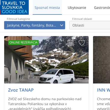
Spoznať miesta
Ubytovanie
Gastronó
Filtrovať kategórie
Filtrovať oblasti
Jaskyne, Parky, fontány, Botanické a Zoologické záhrady, Jazerá a Vodné nádrže, Regionálne produkty, Prírodné zaujímavosti, Iné, Zážitky
Oblasti
ONLINE REZERVÁCIA
Zvoz TANAP
INN 
ZVOZ od Sliezskeho domu na parkovisko nad
Chceme, a
Tatranskou Poliankou sa vykonáva v
sme vďa
„pravidelných“ (zväčša polhodinových)
vytvoril