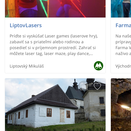
LiptovLasers
Farma
Príďte si vyskúšať Laser games (laserove hry),
Na naše
zabaviť sa s priateľmi alebo rodinou a
príprav
posedieť si v príjemnom prostredí. Zahrať si
Farma 
môžete laser tag, laser maze, play dance,
naživo a
stolný futbal. Pre najmenších tu nájdete aj
kravami
pekne zariadení detský kútik. Novinkou v
teliat, 
Liptovský Mikuláš
Východ
našej laser aréne je aj ESCAPE room, v ktorej
sa naro
si preveríte logické myslenie, rýchle
rozhodovanie a prídete na mnohé záhadné
úlohy, ktoré táto miestnosť ponúka. Už teraz
sa na Vás teší kolektív Liptov lasers.