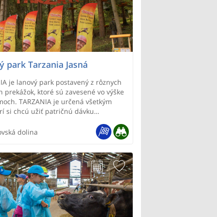
ý park Tarzania Jasná
A je lanový park postavený z rôznych
h prekážok, ktoré sú zavesené vo výške
moch. TARZANIA je určená všetkým
rí si chcú užiť patričnú dávku
ínu, miernu dávku fyzickej námahy a
perfektný zážitok. V parku nájdete dve
vská dolina
znej obtiažnosti pre dospelých (výška
 cm) a samozrejme aj trasu pre malé
riemerný čas na absolvovanie najťažšej
 1,5 hod.