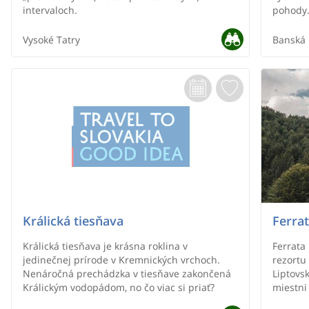
intervaloch.
pohody.
navodia
Stromy 
Vysoké Tatry
Banská 
silu. Preto má dr
svoj prí
prostre
Škodlivé
saunác
najmode
neuveri
Váš org
EUKALYP
dýchaci
detoxika
SAUNA, 
súčasťo
Králická tiesňava
Ferra
výborne
vodopá
Králická tiesňava je krásna roklina v
Ferrata
hviezdn
jedinečnej prírode v Kremnických vrchoch.
rezortu
Dominan
Nenáročná prechádzka v tiesňave zakončená
Liptovsk
priestr
Králickým vodopádom, no čo viac si priať?
miestni
regener
najvyšš