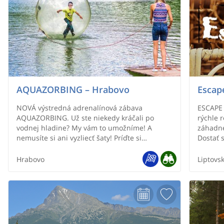
AQUAZORBING – Hrabovo
Escap
NOVÁ výstredná adrenalínová zábava
ESCAPE 
AQUAZORBING. Už ste niekedy kráčali po
rýchle 
vodnej hladine? My vám to umožníme! A
záhadné
nemusíte si ani vyzliecť šaty! Príďte si
Dostať 
vyskúšať, ako sa chodí po vodnej hladine –
určite v
vyskúšajte si bezpečnú a jedinečnú zábavu na
chémie.
Hrabovo
Liptovs
vode… Navštívte nás v Hrabovskej doline.