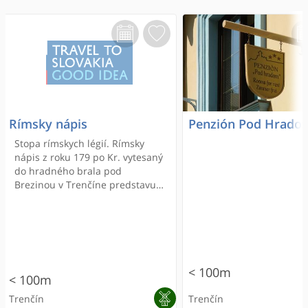
Rímsky nápis
Penzión Pod Hrado
Stopa rímskych légií. Rímsky
nápis z roku 179 po Kr. vytesaný
do hradného brala pod
Brezinou v Trenčíne predstavuje
jednu z mála rímskych
písomných zmienok na sever od
Dunaja. Je to najvýznamnejšia
rímska epigrafická pamiatka v
strednej Európe na sever od
Dunaja zachovaná in situ.
< 100m
< 100m
Trenčín
Trenčín