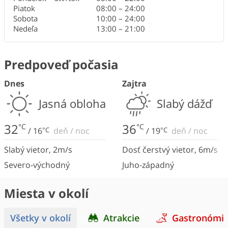
Piatok
08:00
–
24:00
Sobota
10:00
–
24:00
Nedeľa
13:00
–
21:00
Predpoveď počasia
Dnes
Zajtra
Jasná obloha
Slabý dážď
32
36
°C
°C
/
16
°C
deň
/
noc
/
19
°C
deň
/
noc
Slabý vietor
,
2
m/s
Dosť čerstvý vietor
,
6
m/s
Severo-východný
Juho-západný
Miesta v okolí
Všetky v okolí
Atrakcie
Gastronómi