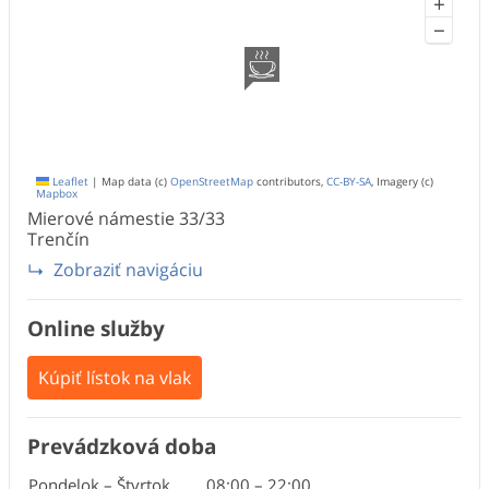
+
−
Leaflet
|
Map data (c)
OpenStreetMap
contributors,
CC-BY-SA
, Imagery (c)
Mapbox
Mierové námestie
33/33
Trenčín
Zobraziť navigáciu
Online služby
Kúpiť lístok na vlak
Prevádzková doba
Pondelok – Štvrtok
08:00
–
22:00