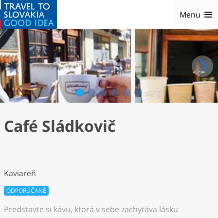
Menu
1
2
3
4
5
6
Café Sládkovič
Kaviareň
ODPORÚČANÉ
Predstavte si kávu, ktorá v sebe zachytáva lásku