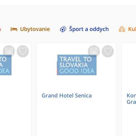
a
Ubytovanie
Šport a oddych
Ku
Grand Hotel Senica
Kon
Gra