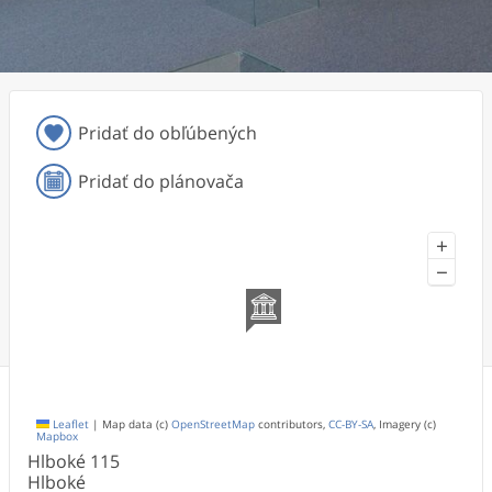
Pridať do obľúbených
Pridať do plánovača
+
−
Leaflet
|
Map data (c)
OpenStreetMap
contributors,
CC-BY-SA
, Imagery (c)
Mapbox
Hlboké
115
Hlboké