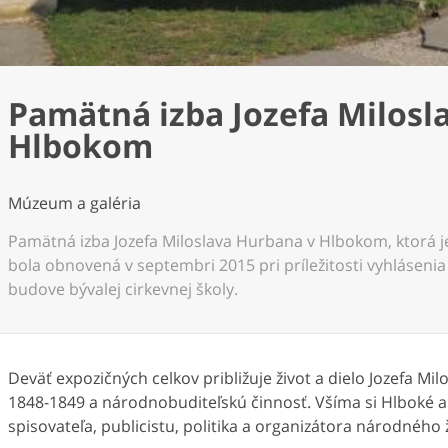
Pamätná izba Jozefa Milosl
Hlbokom
Múzeum a galéria
Pamätná izba Jozefa Miloslava Hurbana v Hlbokom, ktorá j
bola obnovená v septembri 2015 pri príležitosti vyhláseni
budove bývalej cirkevnej školy.
Deväť expozičných celkov približuje život a dielo Jozefa Mi
1848-1849 a národnobuditeľskú činnosť. Všíma si Hlboké 
spisovateľa, publicistu, politika a organizátora národnéh