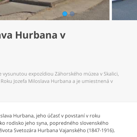
1
2
ava Hurbana v
e vysunutou expozídiou Záhorského múzea v Skalici,
a Roku Jozefa Miloslava Hurbana a je umiestnená v
loslava Hurbana, jeho účasť v povstaní v roku
ako rodisko jeho syna, popredného slovenského
o života Svetozára Hurbana Vajanského (1847-1916).