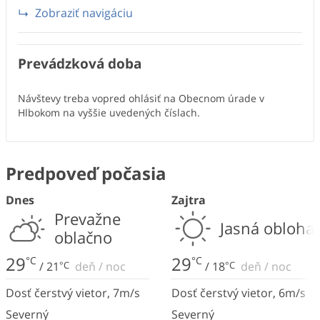
Zobraziť navigáciu
Prevádzková doba
Návštevy treba vopred ohlásiť na Obecnom úrade v
Hlbokom na vyššie uvedených číslach.
Predpoveď počasia
Dnes
Zajtra
Prevažne
Jasná obloha
oblačno
29
29
°C
°C
/
21
°C
deň
/
noc
/
18
°C
deň
/
noc
Dosť čerstvý vietor
,
7
m/s
Dosť čerstvý vietor
,
6
m/s
Severný
Severný