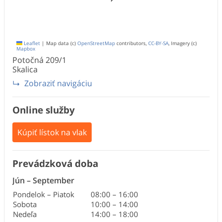
Leaflet
|
Map data (c)
OpenStreetMap
contributors,
CC-BY-SA
, Imagery (c)
Mapbox
Potočná
209/1
Skalica
Zobraziť navigáciu
Online služby
Kúpiť lístok na vlak
Prevádzková doba
Jún
–
September
Pondelok – Piatok
08:00
–
16:00
Sobota
10:00
–
14:00
Nedeľa
14:00
–
18:00