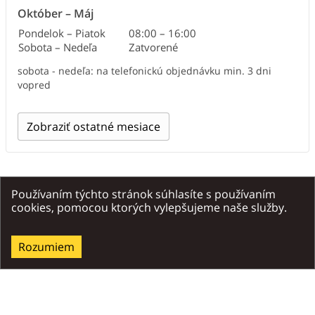
Október
–
Máj
Pondelok – Piatok
08:00
–
16:00
Sobota – Nedeľa
Zatvorené
sobota - nedeľa: na telefonickú objednávku min. 3 dni
vopred
Zobraziť ostatné mesiace
Predpoveď počasia
Používaním týchto stránok súhlasíte s používaním
cookies, pomocou ktorých vylepšujeme naše služby.
Dnes
Zajtra
Slabý dážď
Jasná obloha
Rozumiem
29
29
°C
°C
/
21
°C
deň
/
noc
/
18
°C
deň
/
noc
Dosť čerstvý vietor
,
7
m/s
Dosť čerstvý vietor
,
6
m/s