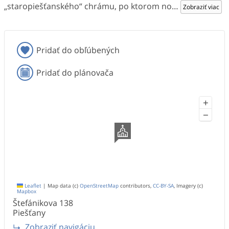
„staropiešťanského“ chrámu, po ktorom no
…
Zobraziť viac
Pridať do obľúbených
Pridať do plánovača
+
−
Leaflet
|
Map data (c)
OpenStreetMap
contributors,
CC-BY-SA
, Imagery (c)
Mapbox
Štefánikova
138
Piešťany
Zobraziť navigáciu