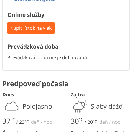
Online služby
Kúpiť lístok na vlak
Prevádzková doba
Prevádzková doba nie je definovaná.
Predpoveď počasia
Dnes
Zajtra
Polojasno
Slabý dážď
37
30
°C
°C
/
23
°C
deň
/
noc
/
20
°C
deň
/
noc