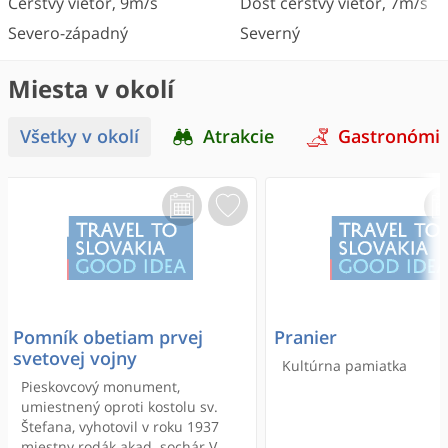
Čerstvý vietor
,
9
m/s
Dosť čerstvý vietor
,
7
m/s
Severo-západný
Severný
Miesta v okolí
Všetky v okolí
Atrakcie
Gastronómi
Pomník obetiam prvej
Pranier
svetovej vojny
Kultúrna pamiatka
Pieskovcový monument,
umiestnený oproti kostolu sv.
Štefana, vyhotovil v roku 1937
miestny rodák akad. sochár V.