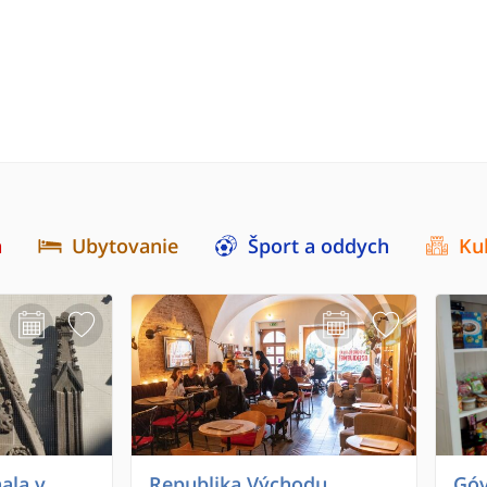
a
Ubytovanie
Šport a oddych
Ku
ala v
Republika Východu
Góv