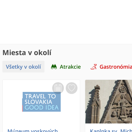
Miesta v okolí
Všetky v okolí
Atrakcie
Gastronómi
Múzeum voskových
Kaplnka sv. Mich