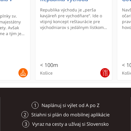
Republika východu je „perša
Navš
kavjáreň pre vychodňare“. Ide o
očar
plnky sv.
vtipný koncept reštaurácie pre
prav
 majestátny
východniarov s jedálnym lístkom v
hovo
ety. Avšak
regionálnom nárečí a s výberom
máme
me a tým je
jedál z abovského, spišského,
kuch
príbehy,
gemerského, zemplínskeho a
indi
ej stenami, v
šarišského kraja, ktoré sú
kura
či v jej
doplnené sviežou svetovou
trad
gastronómiou.
i tý
< 100m
< 1
mlie
Košice
Koši
Naplánuj si výlet od A po Z
Stiahni si plán do mobilnej aplikácie
Vyraz na cesty a užívaj si Slovensko