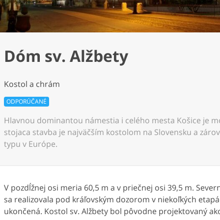
Dóm sv. Alžbety
Kostol a chrám
ODPORÚČANÉ
Hlavnou dominantou námestia i celého mesta Košice je m
stojaca stavba je najväčším kostolom na Slovensku a záro
typu v Európe.
V pozdĺžnej osi meria 60,5 m a v priečnej osi 39,5 m. Sev
sa realizovala pod kráľovským dozorom v niekoľkých etapá
ukončená. Kostol sv. Alžbety bol pôvodne projektovaný ako