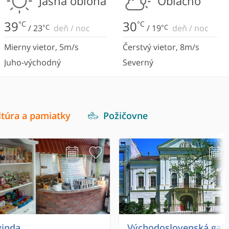
Jasná obloha
Oblačno
39
30
°C
°C
/
23
°C
deň
/
noc
/
19
°C
deň
/
noc
Mierny vietor
,
5
m/s
Čerstvý vietor
,
8
m/s
Juho-východný
Severný
ltúra a pamiatky
Požičovne
inda
Východoslovenská galé