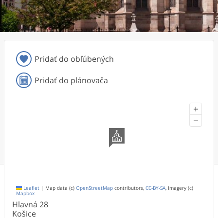
Pridať do obľúbených
Pridať do plánovača
+
−
Leaflet
|
Map data (c)
OpenStreetMap
contributors,
CC-BY-SA
, Imagery (c)
Mapbox
Hlavná
28
Košice