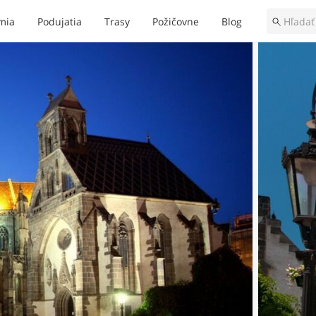
mia
Podujatia
Trasy
Požičovne
Blog