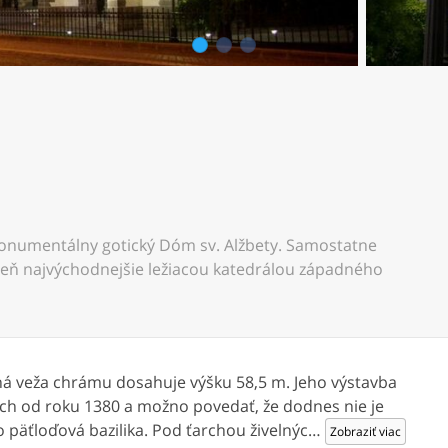
1
2
3
onumentálny gotický Dóm sv. Alžbety. Samostatne
veň najvýchodnejšie ležiacou katedrálou západného
erná veža chrámu dosahuje výšku 58,5 m. Jeho výstavba
ch od roku 1380 a možno povedať, že dodnes nie je
 päťloďová bazilika. Pod ťarchou živelnýc
…
Zobraziť viac