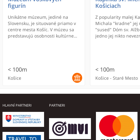
figurín
Košiciach
Unikátne múzeum, jediné na
Z popularity malej Ka
Slovensku, je situované priamo v
Michala "kradne" jej
centre mesta Košíc. V múzeu sa
"sused" Dóm sv. Alžb
predstavujú osobnosti kultúrneho
jedno jej nikto nevez
a spoločenského života regiónu v
jej bohatá história a 
historickom kontexte.
ktoré sa skrývajú za j
podzemných útrobách 
blízkom okolí.
< 100m
< 100m
Košice
Košice - Staré Mesto
ONLINE REZERVÁCIA
HLAVNÍ PARTNERI
PARTNERI