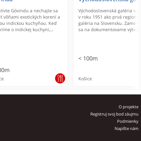
tívte Góvindu a nechajte sa
Východoslovenská galéria vzn
iť vôňami exotických korení a
v roku 1951 ako prvá regioná
ou indickou kuchyňou. Keď
galéria na Slovensku. Zameri
ríme o indickej kuchyni,
sa na dokumentovanie výtva
 namysli skutočnú védsku
umenia na východnom Sloven
yňu a nie moderné školy
na svojich výstavách však
ckého varenia na spôsob
prezentuje tiež celoslovenskú
cieho karí. Védska kuchyňa je
tvorbu. V súčasnosti eviduje 
< 100m
ične vegetariánska a uspokojí
6400 diel.
ch, ktorí odmietajú aj mlieko a
00m
čne výrobky.
ce
Košice
ONLINE REZERVÁCIA
O projekte
Registruj svoj bod záujmu
Podmienky
Napíšte nám