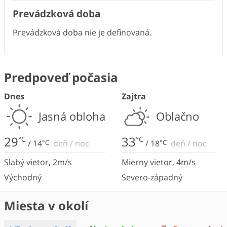
Prevádzková doba
Prevádzková doba nie je definovaná.
Predpoveď počasia
Dnes
Zajtra
Jasná obloha
Oblačno
29
33
°C
°C
/
14
°C
deň
/
noc
/
18
°C
deň
/
noc
Slabý vietor
,
2
m/s
Mierny vietor
,
4
m/s
Východný
Severo-západný
Miesta v okolí