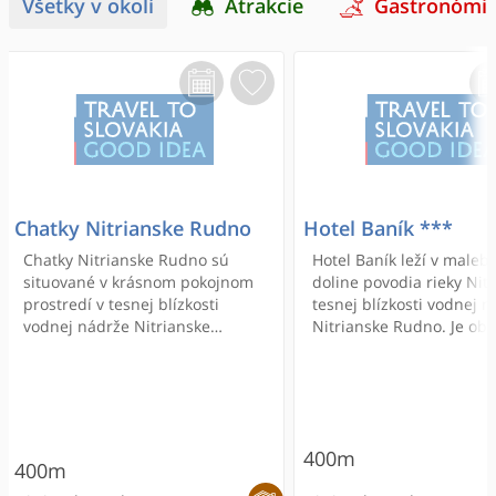
Všetky v okolí
Atrakcie
Gastronómi
Chatky Nitrianske Rudno
Hotel Baník ***
Chatky Nitrianske Rudno sú
Hotel Baník leží v maleb
situované v krásnom pokojnom
doline povodia rieky Nitr
prostredí v tesnej blízkosti
tesnej blízkosti vodnej 
vodnej nádrže Nitrianske
Nitrianske Rudno. Je ob
Rudno. Ideálna poloha chatiek v
panorámou Strážovských
tichom prostredí vo vzdialenosti
a Magury. Rozprávkovú k
približne 50 metrov od brehu
obce Nitrianske Rudno t
priehrady, poskytuje našim
kompozícia "siluety spia
hosťom celoročne bohaté
mnícha" vytvorená z poh
400m
možnosti odpočinku, relaxácie
Rokoš.
400m
ako aj aktívneho oddychu.