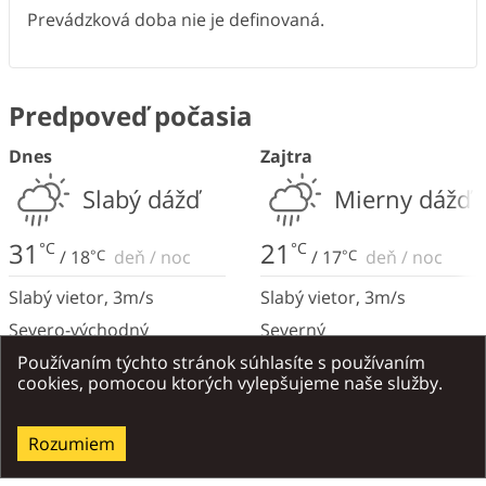
Prevádzková doba nie je definovaná.
Predpoveď počasia
Dnes
Zajtra
Slabý dážď
Mierny dážď
31
21
°C
°C
/
18
°C
deň
/
noc
/
17
°C
deň
/
noc
Slabý vietor
,
3
m/s
Slabý vietor
,
3
m/s
Severo-východný
Severný
Používaním týchto stránok súhlasíte s používaním
cookies, pomocou ktorých vylepšujeme naše služby.
Miesta v okolí
Všetky v okolí
Atrakcie
Gastronómi
Rozumiem