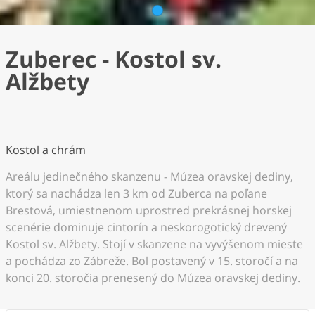
1
Zuberec - Kostol sv.
Alžbety
Kostol a chrám
Areálu jedinečného skanzenu - Múzea oravskej dediny,
ktorý sa nachádza len 3 km od Zuberca na poľane
Brestová, umiestnenom uprostred prekrásnej horskej
scenérie dominuje cintorín a neskorogotický drevený
Kostol sv. Alžbety. Stojí v skanzene na vyvýšenom mieste
a pochádza zo Zábreže. Bol postavený v 15. storočí a na
konci 20. storočia prenesený do Múzea oravskej dediny.