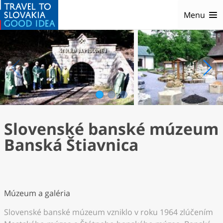
Menu
1
2
3
Slovenské banské múzeum
Banská Štiavnica
Múzeum a galéria
Slovenské banské múzeum vzniklo v roku 1964 zlúčením