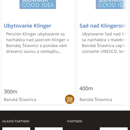
Ubytovanie Klinger
Sad nad Klingerom
Penzión Klinger ubytovanie sa
Ubytovanie Sad nad Kli
nachádza nad jazerom Klinger v
sa nachádza v malebno
Banskej Štiavnici a ponúka vám
Banská Štiavnica zapís
drevenú saunu a vonkajšiu
zozname UNESCO, len 2
vírivku. Na mieste môžete
metrov od jazera Klinger
pozorovať hospodárske zvieratá,
Ponúka ubytovanie v izb
ako sú kozy alebo bravčový
veľkú záhradu s grilom, 
dobytok. Penzión bezplatne
k jazeru, terasu s vonkaj
poskytuje parkovisko a Wi-Fi
posedením a spoločný sa
pripojenie na internet. Do
400m
300m
historického centra mesta sa
dostanete pešo za 10 minút.
Banská Štiavnica
Banská Štiavnica
ONLINE REZERVÁCIA
ONLINE REZERVÁCIA
HLAVNÍ PARTNERI
PARTNERI