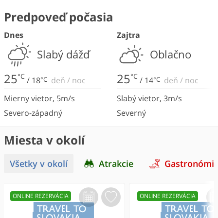
Predpoveď počasia
Dnes
Zajtra
Slabý dážď
Oblačno
25
25
°C
°C
/
18
°C
deň
/
noc
/
14
°C
deň
/
noc
Mierny vietor
,
5
m/s
Slabý vietor
,
3
m/s
Severo-západný
Severný
Miesta v okolí
Všetky v okolí
Atrakcie
Gastronómi
ONLINE REZERVÁCIA
ONLINE REZERVÁCIA