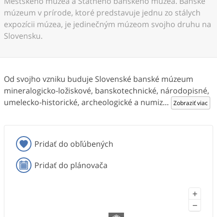
Mestského múzea a Štátneho banského múzea. Banské
múzeum v prírode, ktoré predstavuje jednu zo stálych
expozícii múzea, je jedinečným múzeom svojho druhu na
Slovensku.
Od svojho vzniku buduje Slovenské banské múzeum
mineralogicko-ložiskové, banskotechnické, národopisné,
umelecko-historické, archeologické a numiz
…
Zobraziť viac
Pridať do obľúbených
Pridať do plánovača
+
−