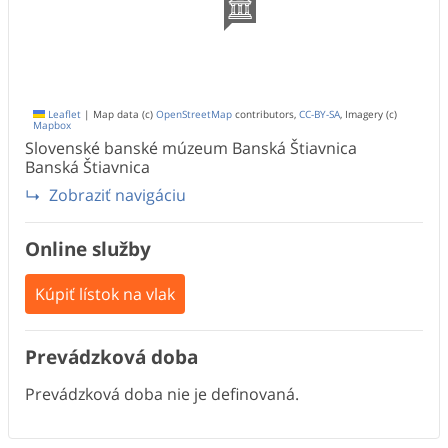
Leaflet
|
Map data (c)
OpenStreetMap
contributors,
CC-BY-SA
, Imagery (c)
Mapbox
Slovenské banské múzeum Banská Štiavnica
Banská Štiavnica
Zobraziť navigáciu
Online služby
Kúpiť lístok na vlak
Prevádzková doba
Prevádzková doba nie je definovaná.