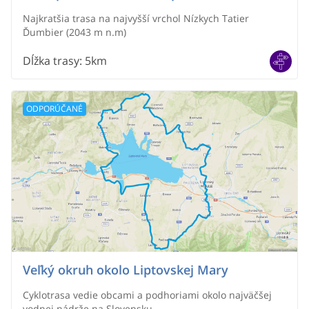
Najkratšia trasa na najvyšší vrchol Nízkych Tatier
Ďumbier (2043 m n.m)
Dĺžka trasy
:
5km
ODPORÚČANÉ
Veľký okruh okolo Liptovskej Mary
Cyklotrasa vedie obcami a podhoriami okolo najväčšej
vodnej nádrže na Slovensku.