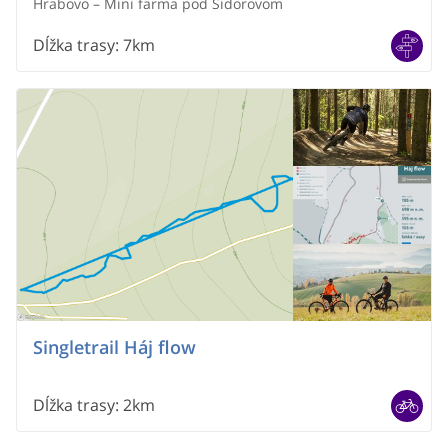
Hrabovo – Mini farma pod Sidorovom
Dĺžka trasy
:
7km
Singletrail Háj flow
Dĺžka trasy
:
2km