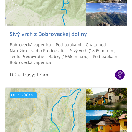
Sivý vrch z Bobroveckej doliny
Bobrovecká vápenica – Pod babkami – Chata pod
Náružím – sedlo Predovratie – Sivý vrch (1805 m n.m.) -
sedlo Predovratie – Babky (1566 m n.m.) – Pod babkami -
Bobrovecká vápenica
Dĺžka trasy
:
17km
ODPORÚČANÉ