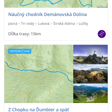
Náučný chodník Demänovská Dolina
Jasná – Tri vody – Luková – Široká dolina – Lúčky
Dĺžka trasy
:
15km
ODPORÚČANÉ
Z Chopku na Ďumbier a späť