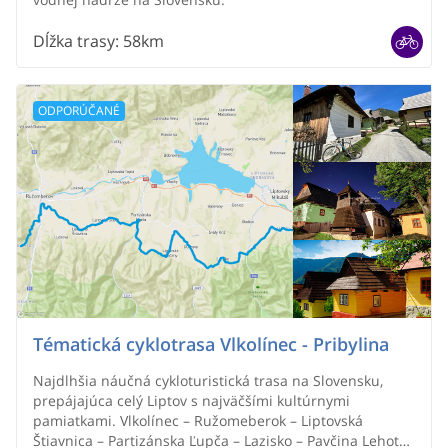
Dĺžka trasy
:
58km
ODPORÚČANÉ
Tématická cyklotrasa Vlkolínec - Pribylina
Najdlhšia náučná cykloturistická trasa na Slovensku,
prepájajúca celý Liptov s najväčšími kultúrnymi
pamiatkami. Vlkolínec – Ružomeberok – Liptovská
Štiavnica – Partizánska Ľupča – Lazisko – Pavčina Lehota