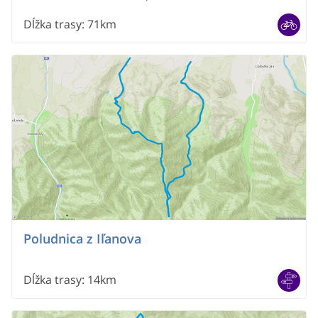
– Závažná Poruba – Liptovský Ján – Liptovský Hrádok –
Liptovský Peter – Podbanské
Dĺžka trasy
:
71km
Poludnica z Iľanova
Dĺžka trasy
:
14km