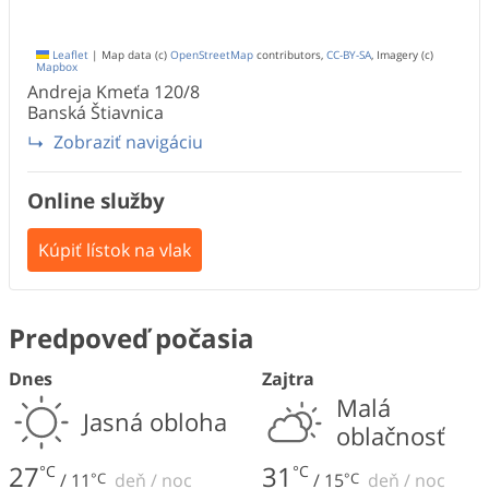
Leaflet
|
Map data (c)
OpenStreetMap
contributors,
CC-BY-SA
, Imagery (c)
Mapbox
Andreja Kmeťa
120/8
Banská Štiavnica
Zobraziť navigáciu
Online služby
Kúpiť lístok na vlak
Predpoveď počasia
Dnes
Zajtra
Malá
Jasná obloha
oblačnosť
27
31
°C
°C
/
11
°C
deň
/
noc
/
15
°C
deň
/
noc