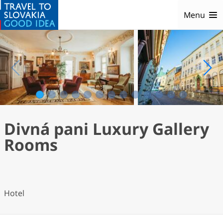
Menu
1
2
3
4
5
6
7
8
9
10
11
12
13
Divná pani Luxury Gallery
Rooms
Hotel