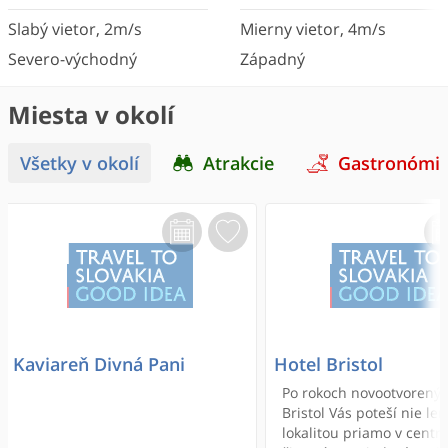
Slabý vietor
,
2
m/s
Mierny vietor
,
4
m/s
Severo-východný
Západný
Miesta v okolí
Všetky v okolí
Atrakcie
Gastronómi
Kaviareň Divná Pani
Hotel Bristol
Po rokoch novootvorený 
Bristol Vás poteší nie le
lokalitou priamo v centr