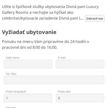
Užite si špičkové služby ubytovania Divná pani Luxury
Gallery Rooms a nechajte sa hýčkať ako
celebritaUbytovacie zariadenie Divná pani L
…
Zobraziť viac
Vyžiadať ubytovanie
Ponuku na mieru Vám pripravíme do 24 hodín v
pracovné dni od 8:00 do 16:00.
Vaše meno
E-mail
Tel. číslo
Počet dospelých
Počet detí
Vek detí