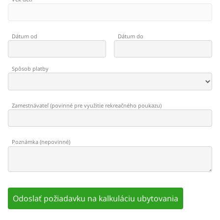
Dátum od
Dátum do
Spôsob platby
Zamestnávateľ
(
povinné pre využitie rekreačného poukazu
)
Poznámka
(
nepovinné
)
Odoslať požiadavku na kalkuláciu ubytovania