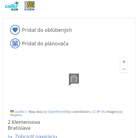
Pridať do obľúbených
Pridať do plánovača
+
−
Leaflet
|
Map data (c)
OpenStreetMap
contributors,
CC-BY-SA
, Imagery (c)
Mapbox
2
Klemensova
Bratislava
Zobraziť navigáciu