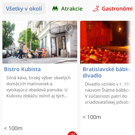
Všetky v okolí
Atrakcie
Gastronómi
Bistro Kubista
Bratislavské bábko
divadlo
Silná káva, široký výber skvelých
domácich malinoviek a
Divadlo vzniklo v r. 1957
vynikajúca obedová ponuka: U
názvom Štátne bábkové d
Kubistu dokážu oslniť aj tých
V súčasnosti patrí do
najprieberčivejších milovníkov
zriaďovateľskej pôsobnos
jedla.
Bratislavského samospr
kraja, preto bolo preme
< 100m
na Bratislavské bábkové 
Na konte má 183 premiér
< 100m
ako 13 000 predstavení