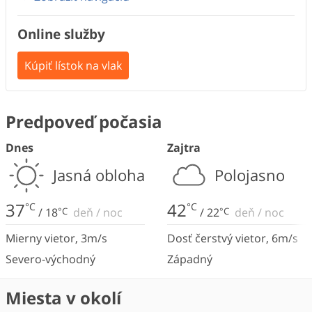
Online služby
Kúpiť lístok na vlak
Predpoveď počasia
Dnes
Zajtra
Jasná obloha
Polojasno
37
42
°C
°C
/
18
°C
deň
/
noc
/
22
°C
deň
/
noc
Mierny vietor
,
3
m/s
Dosť čerstvý vietor
,
6
m/s
Severo-východný
Západný
Miesta v okolí