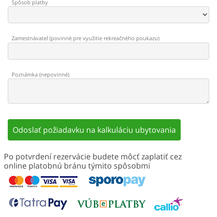
Spôsob platby
Zamestnávateľ
(
povinné pre využitie rekreačného poukazu
)
Poznámka
(
nepovinné
)
Odoslať požiadavku na kalkuláciu ubytovania
Po potvrdení rezervácie budete môcť zaplatiť cez
online platobnú bránu týmito spôsobmi