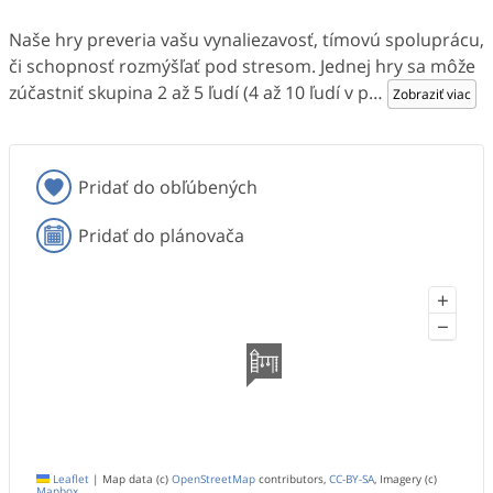
Naše hry preveria vašu vynaliezavosť, tímovú spoluprácu,
či schopnosť rozmýšľať pod stresom. Jednej hry sa môže
zúčastniť skupina 2 až 5 ľudí (4 až 10 ľudí v p
…
Zobraziť viac
Pridať do obľúbených
Pridať do plánovača
+
−
Leaflet
|
Map data (c)
OpenStreetMap
contributors,
CC-BY-SA
, Imagery (c)
Mapbox