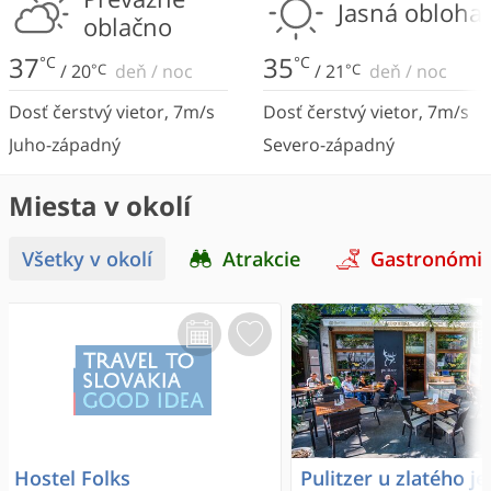
Jasná obloha
oblačno
37
35
°C
°C
/
20
°C
deň
/
noc
/
21
°C
deň
/
noc
Dosť čerstvý vietor
,
7
m/s
Dosť čerstvý vietor
,
7
m/s
Juho-západný
Severo-západný
Miesta v okolí
Všetky v okolí
Atrakcie
Gastronómi
Hostel Folks
Pulitzer u zlatého je