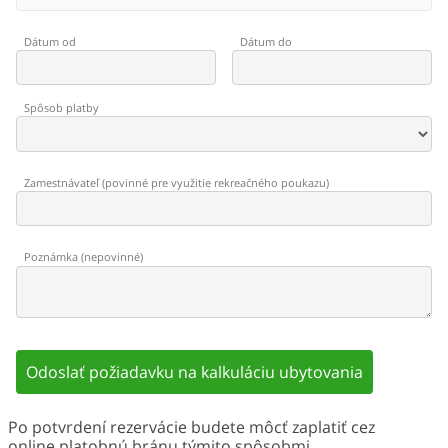
Dátum od
Dátum do
Spôsob platby
Zamestnávateľ
(
povinné pre využitie rekreačného poukazu
)
Poznámka
(
nepovinné
)
Odoslať požiadavku na kalkuláciu ubytovania
Po potvrdení rezervácie budete môcť zaplatiť cez
online platobnú bránu týmito spôsobmi