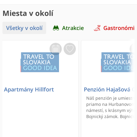
Miesta v okolí
Všetky v okolí
Atrakcie
Gastronómi
Apartmány Hillfort
Penzión Hajašová O
Náš penzión je umiestn
priamo na Hurbanovom
námestí, s krásnym výh
Bojnický zámok. Bojnick
a zoologická záhrada je
vzdialená od penziónu 
5 minút chôdze. Kúpalis