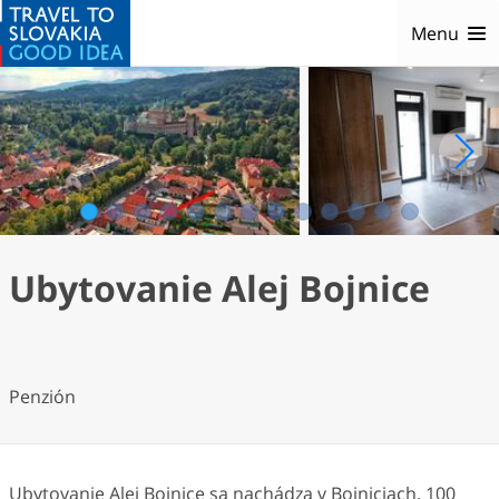
Menu
1
2
3
4
5
6
7
8
9
10
11
12
13
Ubytovanie Alej Bojnice
Penzión
Ubytovanie Alej Bojnice sa nachádza v Bojniciach, 100