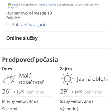
Leaflet
|
Map data (c)
OpenStreetMap
contributors,
CC-BY-SA
, Imagery (c)
Mapbox
Hurbanovo námestie
10
Bojnice
Zobraziť navigáciu
Online služby
Predpoveď počasia
Dnes
Zajtra
Malá
Jasná obloha
oblačnosť
26
29
°C
°C
/
16
°C
deň
/
noc
/
14
°C
deň
/
noc
Mierny vietor
,
4
m/s
Slabý vietor
,
2
m/s
Severný
Východný