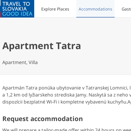
Explore Places
Accommodations
Gast
Apartment Tatra
Apartment, Villa
Apartmán Tatra ponúka ubytovanie v Tatranskej Lomnici, l
a 1,2 km od lyžiarskeho strediska Jamy. Naskytá sa z neh
dispozícii bezplatné Wi-Fi i kompletne vybavenú kuchyňu
Request accommodation
We will prepare a tailor-made offer within 24 hours on w