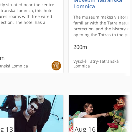
Museum Tatranská
tly situated near the centre
Lomnica
atranská Lomnica, this hotel
ures rooms with free wired
The museum makes visitors
ection. The hotel has a
familiar with the Tatra nature,
is court, 2 indoor pools, a
protection, and the history of
dren´s playground and a
opening the Tatras to the pub
e garden with terrace and
ecue facilities.Free WiFi is
200m
lable in the public areas.
0m
Vysoké Tatry-Tatranská
anská Lomnica
Lomnica
OMMENDED
RECOMMENDED
g 13
Aug 16
ntain bike and
č Čajka
a Lomnička
apark Aquacity
eum of Tatra
The funicular to the pe
Motorest Goral
Penzion Slnecny Dom
Thermal Pool Vrbov ne
Pedal Planet - Gallery o