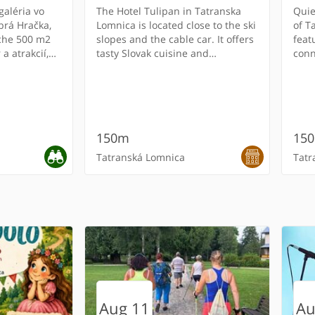
galéria vo
The Hotel Tulipan in Tatranska
Quie
brá Hračka,
Lomnica is located close to the ski
of T
oche 500 m2
slopes and the cable car. It offers
feat
a atrakcií,
tasty Slovak cuisine and
conn
redpisy,
panoramic views of the High
tenn
čky. Aj náš
Tatras and spa centre.
chil
ý na
larg
ďaka ktorým
barb
kážu hrať
avai
150m
15
aj s rozumom.
ávame názor,
Tatranská Lomnica
Tatr
edávame vám
žiť na
enosti a
RECOMMENDED
REC
testujeme a
Aug 11
Au
staurant
oral
y - Nový
Náučný chodník
Dobré časy
Hotel *** Sorea Titris
Spa Tatranská Polianka
Encián Gallery
Mou
Ran
Vil
Aqu
Mus