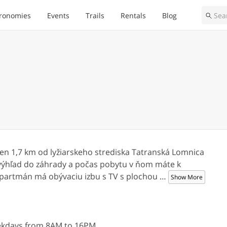
ronomies
Events
Trails
Rentals
Blog
en 1,7 km od lyžiarskeho strediska Tatranská Lomnica
o výhľad do záhrady a počas pobytu v ňom máte k
.Apartmán má obývaciu izbu s TV s plochou
…
Show More
eekdays from 8AM to 16PM.