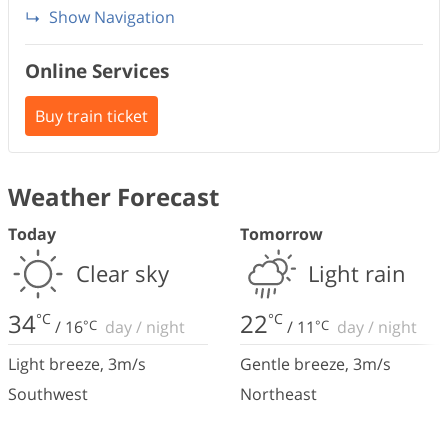
Show Navigation
Online Services
Buy train ticket
Weather Forecast
Today
Tomorrow
Clear sky
Light rain
34
22
°C
°C
/
16
°C
day
/
night
/
11
°C
day
/
night
Light breeze
,
3
m/s
Gentle breeze
,
3
m/s
Southwest
Northeast