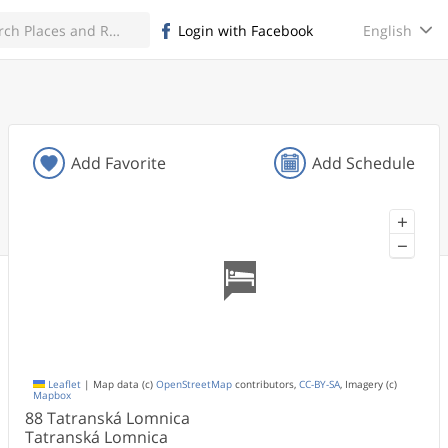
English
Login with Facebook
Add Favorite
Add Schedule
+
−
Leaflet
|
Map data (c)
OpenStreetMap
contributors,
CC-BY-SA
, Imagery (c)
Mapbox
88 Tatranská
Lomnica
Tatranská Lomnica