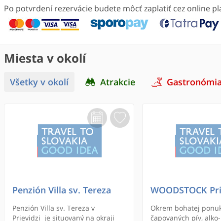
Po potvrdení rezervácie budete môcť zaplatiť cez online 
Miesta v okolí
Všetky v okolí
Atrakcie
Gastronómi
Penzión Villa sv. Tereza
WOODSTOCK Pri
Penzión Villa sv. Tereza v
Okrem bohatej ponu
Prievidzi je situovaný na okraji
čapovaných pív, alko-