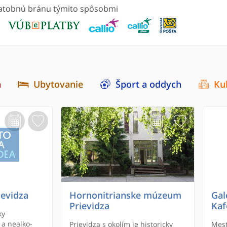
platobnú bránu týmito spôsobmi
a
Ubytovanie
Šport a oddych
Ku
evidza
Hornonitrianske múzeum
Gal
Prievidza
Kaf
ky
 a nealko-
Prievidza s okolím je historicky
Mest