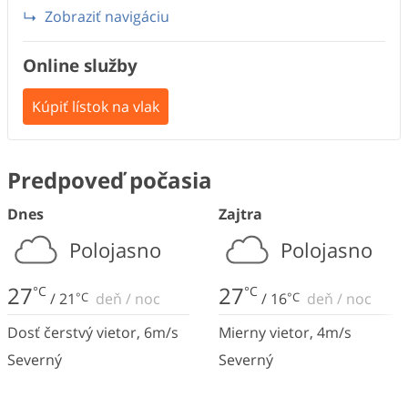
Zobraziť navigáciu
Online služby
Kúpiť lístok na vlak
Predpoveď počasia
Dnes
Zajtra
Polojasno
Polojasno
27
27
°C
°C
/
21
°C
deň
/
noc
/
16
°C
deň
/
noc
Dosť čerstvý vietor
,
6
m/s
Mierny vietor
,
4
m/s
Severný
Severný