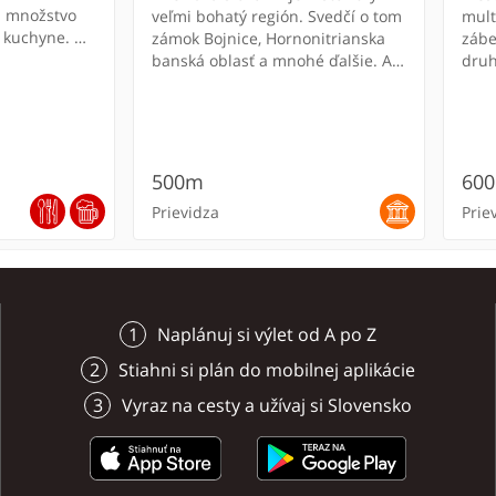
j množstvo
veľmi bohatý región. Svedčí o tom
mult
" kuchyne.
zámok Bojnice, Hornonitrianska
zábe
 obedové
banská oblasť a mnohé ďalšie. Ak
druh
vždy výborné.
sa chcete zoznámiť s pútavou
minulosťou okresu Prievidza, tak
potom navštívte Hornonitrianske
múzeum v Prievidzi.
500m
60
Prievidza
Prie
ONL
Naplánuj si výlet od A po Z
Stiahni si plán do mobilnej aplikácie
Vyraz na cesty a užívaj si Slovensko
 jaskyňa
 a Art
obor *
 a Art
Zoologická záhrada
Reštaurácia MERIDIANA
Hotel Squash ***
Termálne kúpalisko Čajka
Banícke a mineralogické
Roz
Pen
Hot
Lie
Uby
Bojnice
BOJNICE
Bojnice
múzeum
Pri
MIE
kni
Bojnického
ete v
- nájdete
Hotel Squash sa nachádza v
Pozý
HOTE