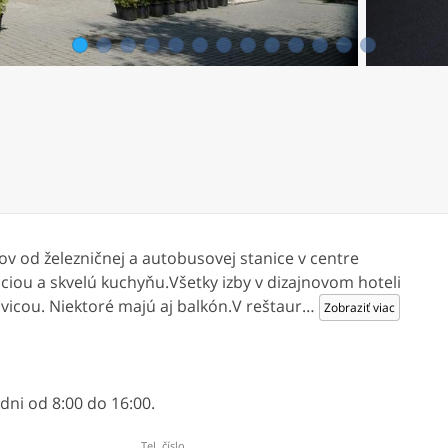
1
2
3
4
5
6
7
8
9
10
11
12
13
v od železničnej a autobusovej stanice v centre
ciou a skvelú kuchyňu.Všetky izby v dizajnovom hoteli
icou. Niektoré majú aj balkón.V reštaur
…
Zobraziť viac
ni od 8:00 do 16:00.
Tel. číslo