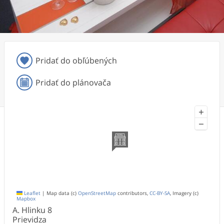
Pridať do obľúbených
Pridať do plánovača
+
−
Leaflet
|
Map data (c)
OpenStreetMap
contributors,
CC-BY-SA
, Imagery (c)
Mapbox
A. Hlinku
8
Prievidza