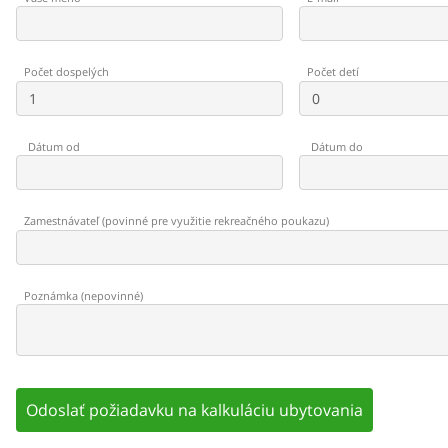
Počet dospelých
Počet detí
Dátum od
Dátum do
Zamestnávateľ
(
povinné pre využitie rekreačného poukazu
)
Poznámka
(
nepovinné
)
Odoslať požiadavku na kalkuláciu ubytovania