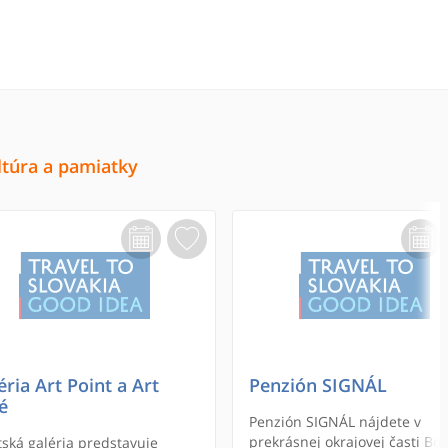
ltúra a pamiatky
éria Art Point a Art
Penzión SIGNÁL
é
Penzión SIGNÁL nájdete v
prekrásnej okrajovej časti Boj
ská galéria predstavuje