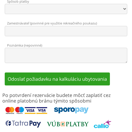
Spôsob platby
Zamestnávateľ
(
povinné pre využitie rekreačného poukazu
)
Poznámka
(
nepovinné
)
Odoslať požiadavku na kalkuláciu ubytovania
Po potvrdení rezervácie budete môcť zaplatiť cez
online platobnú bránu týmito spôsobmi