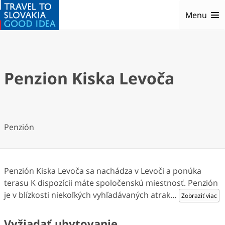
Menu
Penzion Kiska Levoča
Penzión
Penzión Kiska Levoča sa nachádza v Levoči a ponúka
terasu K dispozícii máte spoločenskú miestnosť. Penzión
je v blízkosti niekoľkých vyhľadávaných atrak
…
Zobraziť viac
Vyžiadať ubytovanie