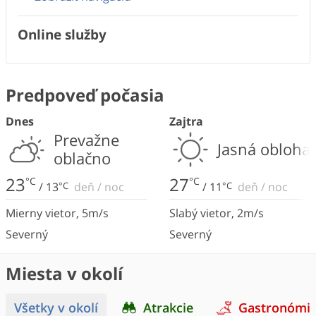
Online služby
Predpoveď počasia
Dnes
Zajtra
Prevažne
Jasná obloha
oblačno
23
27
°C
°C
/
13
°C
deň
/
noc
/
11
°C
deň
/
noc
Mierny vietor
,
5
m/s
Slabý vietor
,
2
m/s
Severný
Severný
Miesta v okolí
Všetky v okolí
Atrakcie
Gastronómi