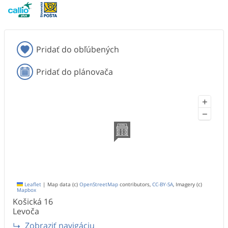
Pridať do obľúbených
Pridať do plánovača
+
−
Leaflet
|
Map data (c)
OpenStreetMap
contributors,
CC-BY-SA
, Imagery (c)
Mapbox
Košická
16
Levoča
Zobraziť navigáciu