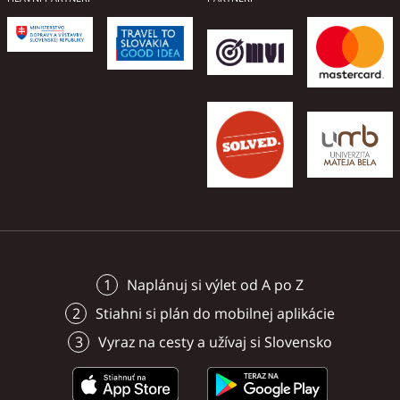
voľný po rezervácií.
potoka. Jedinými podnetmi z
okolia sú hviezdna obloha a
zvuky lesa.
Naplánuj si výlet od A po Z
Stiahni si plán do mobilnej aplikácie
Vyraz na cesty a užívaj si Slovensko