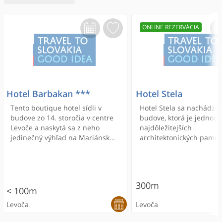
ONLINE REZERVÁCIA
Hotel Barbakan ***
Hotel Stela
Tento boutique hotel sídli v
Hotel Stela sa nachádza 
budove zo 14. storočia v centre
budove, ktorá je jednou 
Levoče a naskytá sa z neho
najdôležitejších
jedinečný výhľad na Mariánsku
architektonických pamia
horu a na menšiu baziliku, ktorá
nielen v Levoči, ale aj na
je pútnickým miestom.
Slovensku. Hotel sídli na
hlavnom námestí, v blízk
kostola Sv. Jakuba.
300m
< 100m
Levoča
Levoča