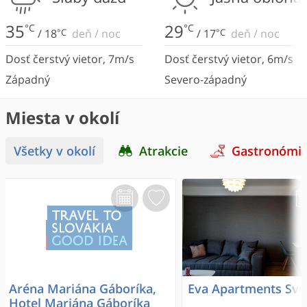
35
29
°C
°C
/
18
°C
deň
/
noc
/
17
°C
deň
/
noc
Dosť čerstvý vietor
,
7
m/s
Dosť čerstvý vietor
,
6
m/s
Západný
Severo-západný
Miesta v okolí
Všetky v okolí
Atrakcie
Gastronómi
Aréna Mariána Gáboríka,
Eva Apartments Sv
Hotel Mariána Gáboríka