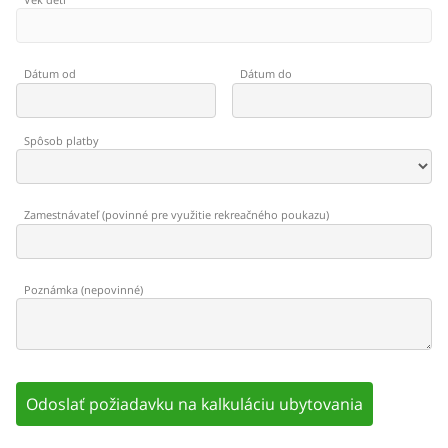
Dátum od
Dátum do
Spôsob platby
Zamestnávateľ
(
povinné pre využitie rekreačného poukazu
)
Poznámka
(
nepovinné
)
Odoslať požiadavku na kalkuláciu ubytovania