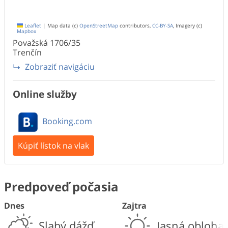
Leaflet
|
Map data (c)
OpenStreetMap
contributors,
CC-BY-SA
, Imagery (c)
Mapbox
Považská
1706/35
Trenčín
Zobraziť navigáciu
Online služby
Booking.com
Kúpiť lístok na vlak
Predpoveď počasia
Dnes
Zajtra
Slabý dážď
Jasná obloha