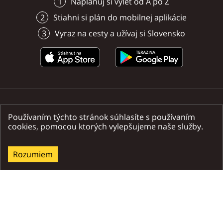
Naplánuj si výlet od A po Z
Stiahni si plán do mobilnej aplikácie
Vyraz na cesty a užívaj si Slovensko
O projekte
Používaním týchto stránok súhlasíte s používaním
Registruj svoj bod záujmu
cookies, pomocou ktorých vylepšujeme naše služby.
Podmienky
Napíšte nám
Rozumiem
Nájdete nás na sociálnych sieťach
Ministerstvo dopravy a výstavby SR | Národný turistický systém SR