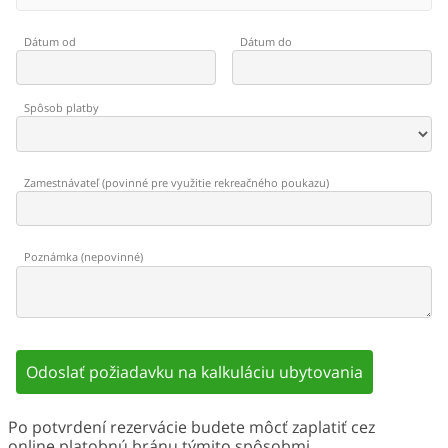
Dátum od
Dátum do
Spôsob platby
Zamestnávateľ
(
povinné pre využitie rekreačného poukazu
)
Poznámka
(
nepovinné
)
Odoslať požiadavku na kalkuláciu ubytovania
Po potvrdení rezervácie budete môcť zaplatiť cez
online platobnú bránu týmito spôsobmi