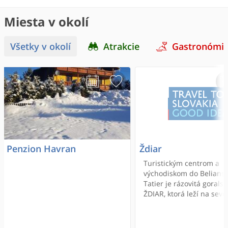
Miesta v okolí
Všetky v okolí
Atrakcie
Gastronómi
Penzion Havran
Ždiar
Turistickým centrom a
východiskom do Belians
Tatier je rázovitá gorals
ŽDIAR, ktorá leží na seve
Slovenska medzi Belian
Tatrami a Spišskou Mag