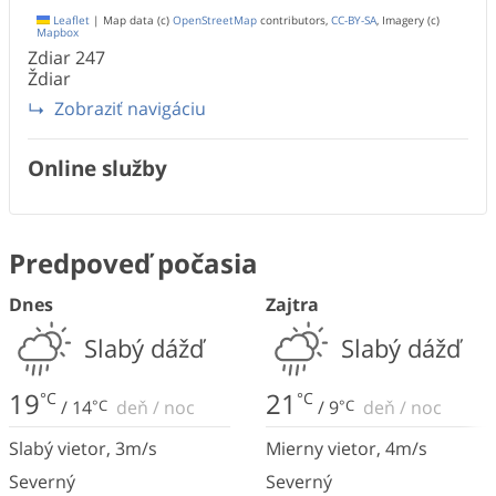
Leaflet
|
Map data (c)
OpenStreetMap
contributors,
CC-BY-SA
, Imagery (c)
Mapbox
Zdiar
247
Ždiar
Zobraziť navigáciu
Online služby
Predpoveď počasia
Dnes
Zajtra
Slabý dážď
Slabý dážď
19
21
°C
°C
/
14
°C
deň
/
noc
/
9
°C
deň
/
noc
Slabý vietor
,
3
m/s
Mierny vietor
,
4
m/s
Severný
Severný