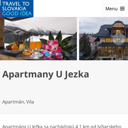
Menu
1
2
3
4
5
6
Apartmany U Jezka
Apartmán, Vila
Apartmány U Ježka sa nachádzajú 4,1 km od lyžiarskeho