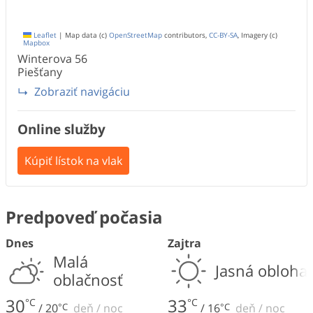
Leaflet
|
Map data (c)
OpenStreetMap
contributors,
CC-BY-SA
, Imagery (c)
Mapbox
Winterova
56
Piešťany
Zobraziť navigáciu
Online služby
Kúpiť lístok na vlak
Predpoveď počasia
Dnes
Zajtra
Malá
Jasná obloha
oblačnosť
30
33
°C
°C
/
20
°C
deň
/
noc
/
16
°C
deň
/
noc