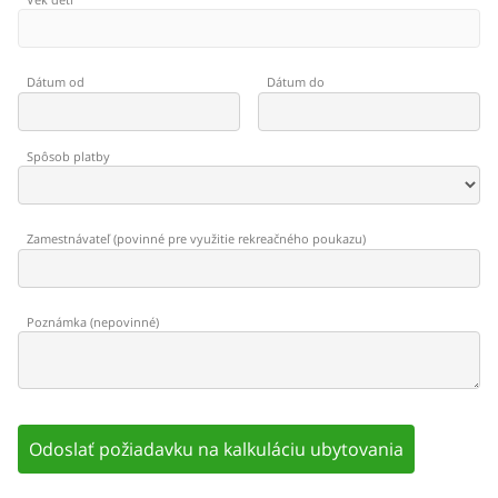
Dátum od
Dátum do
Spôsob platby
Zamestnávateľ
(
povinné pre využitie rekreačného poukazu
)
Poznámka
(
nepovinné
)
Odoslať požiadavku na kalkuláciu ubytovania