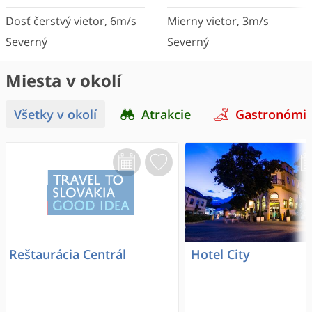
Dosť čerstvý vietor
,
6
m/s
Mierny vietor
,
3
m/s
Severný
Severný
Miesta v okolí
Všetky v okolí
Atrakcie
Gastronómi
Reštaurácia Centrál
Hotel City