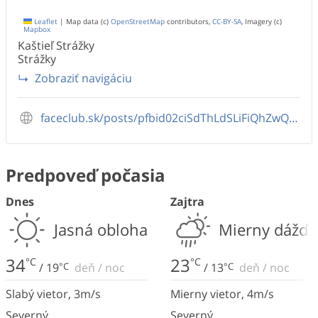
Leaflet
|
Map data (c)
OpenStreetMap
contributors,
CC-BY-SA
, Imagery (c)
Mapbox
Kaštieľ Strážky
Strážky
Zobraziť navigáciu
faceclub.sk/posts/pfbid02ciSdThLdSLiFiQhZwQcztwJ52tdaNP2tVNsrmJmPVAjPyTEDRBo6DJ2HURtk2DGBl
Predpoveď počasia
Dnes
Zajtra
Jasná obloha
Mierny dážď
34
23
°C
°C
/
19
°C
deň
/
noc
/
13
°C
deň
/
noc
Slabý vietor
,
3
m/s
Mierny vietor
,
4
m/s
Severný
Severný