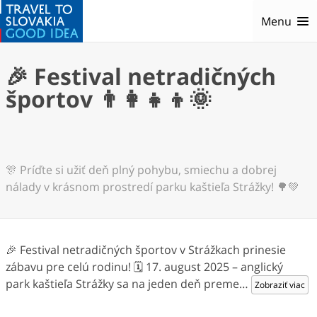
Menu
🎉 Festival netradičných
športov 👨‍👩‍👧‍👦🌞
🎊 Príďte si užiť deň plný pohybu, smiechu a dobrej
nálady v krásnom prostredí parku kaštieľa Strážky! 🌳💚
🎉 Festival netradičných športov v Strážkach prinesie
zábavu pre celú rodinu! 🗓 17. august 2025 – anglický
park kaštieľa Strážky sa na jeden deň preme
…
Zobraziť viac