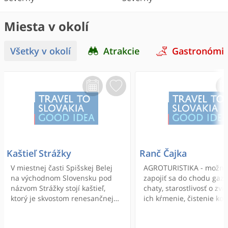
Miesta v okolí
Všetky v okolí
Atrakcie
Gastronómi
Kaštieľ Strážky
Ranč Čajka
V miestnej časti Spišskej Belej
AGROTURISTIKA - možno
na východnom Slovensku pod
zapojiť sa do chodu gaz
názvom Strážky stojí kaštieľ,
chaty, starostlivosť o zvie
ktorý je skvostom renesančnej
ich kŕmenie, čistenie kon
architektúry na Slovensku.
osedlanie koní, pomoc pr
ustajnení koní, napájaní,