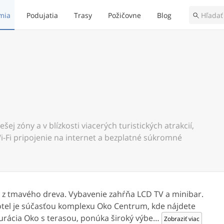
mia
Podujatia
Trasy
Požičovne
Blog
ej zóny a v blízkosti viacerých turistických atrakcií,
-Fi pripojenie na internet a bezplatné súkromné
 z tmavého dreva. Vybavenie zahŕňa LCD TV a minibar.
Hotel je súčasťou komplexu Oko Centrum, kde nájdete
aurácia Oko s terasou, ponúka široký výbe
…
Zobraziť viac