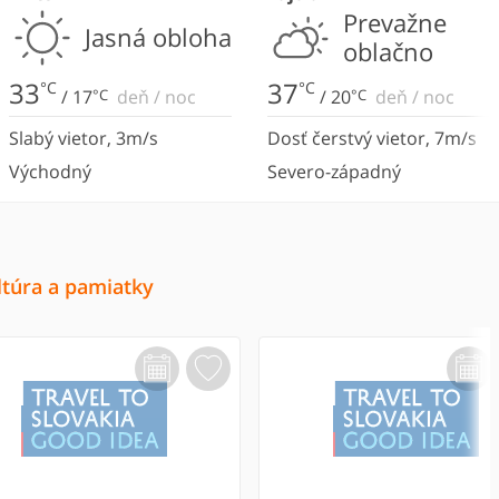
Prevažne
Jasná obloha
oblačno
33
37
°C
°C
/
17
°C
deň
/
noc
/
20
°C
deň
/
noc
Slabý vietor
,
3
m/s
Dosť čerstvý vietor
,
7
m/s
Východný
Severo-západný
ltúra a pamiatky