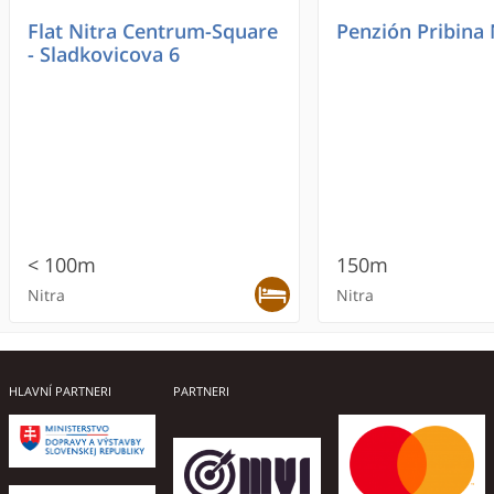
Flat Nitra Centrum-Square
Penzión Pribina 
- Sladkovicova 6
< 100m
150m
Nitra
Nitra
HLAVNÍ PARTNERI
PARTNERI