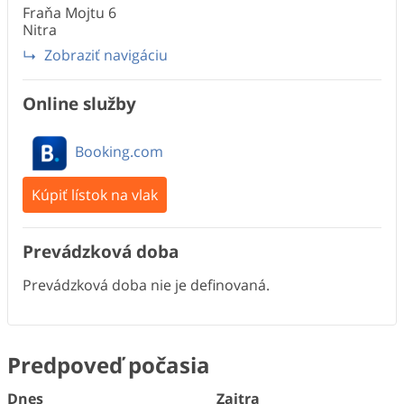
Fraňa Mojtu
6
Nitra
Zobraziť navigáciu
Online služby
Booking.com
Kúpiť lístok na vlak
Prevádzková doba
Prevádzková doba nie je definovaná.
Predpoveď počasia
Dnes
Zajtra