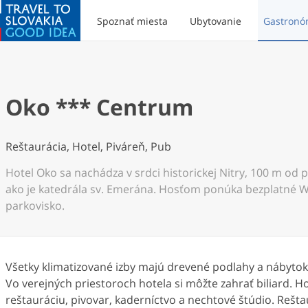
Spoznať miesta
Ubytovanie
Gastronó
Oko *** Centrum
Reštaurácia, Hotel, Piváreň, Pub
Hotel Oko sa nachádza v srdci historickej Nitry, 100 m od peš
ako je katedrála sv. Emerána. Hosťom ponúka bezplatné Wi
parkovisko.
Všetky klimatizované izby majú drevené podlahy a nábytok
Vo verejných priestoroch hotela si môžte zahrať biliard. 
reštauráciu, pivovar, kaderníctvo a nechtové štúdio. Rešt