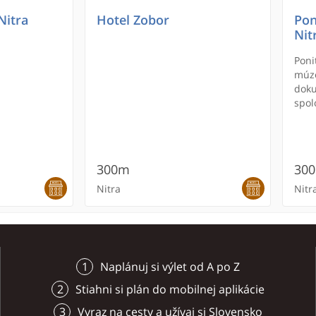
Nitra
Hotel Zobor
Pon
Nit
Poni
múz
doku
spol
Mora
arch
numi
zool
300m
30
vyše
všet
Nitra
Nitr
Naplánuj si výlet od A po Z
Stiahni si plán do mobilnej aplikácie
Vyraz na cesty a užívaj si Slovensko