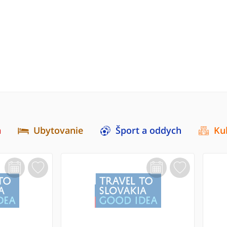
a
Ubytovanie
Šport a oddych
Ku