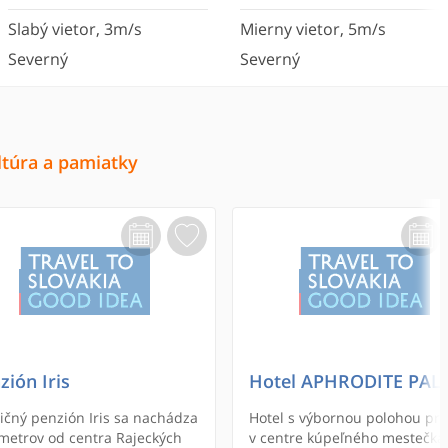
Slabý vietor
,
3
m/s
Mierny vietor
,
5
m/s
Severný
Severný
ltúra a pamiatky
zión Iris
Hotel APHRODITE PAL
ičný penzión Iris sa nachádza
Hotel s výbornou polohou pr
metrov od centra Rajeckých
v centre kúpeľného mestečka