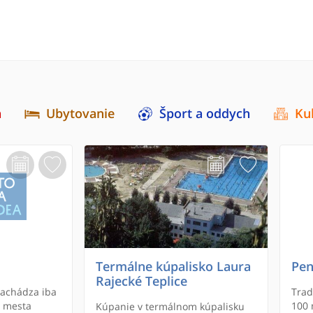
a
Ubytovanie
Šport a oddych
Ku
Termálne kúpalisko Laura
Pen
Rajecké Teplice
nachádza iba
Trad
a mesta
100 
Kúpanie v termálnom kúpalisku