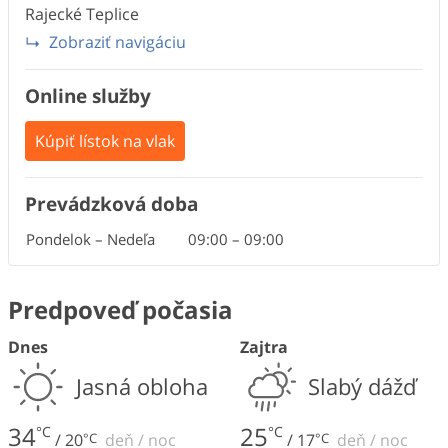
Rajecké Teplice
Zobraziť navigáciu
Online služby
Kúpiť lístok na vlak
Prevádzková doba
Pondelok – Nedeľa
09:00
–
09:00
Predpoveď počasia
Dnes
Zajtra
Jasná obloha
Slabý dážď
34
25
°C
°C
/
20
°C
deň
/
noc
/
17
°C
deň
/
noc