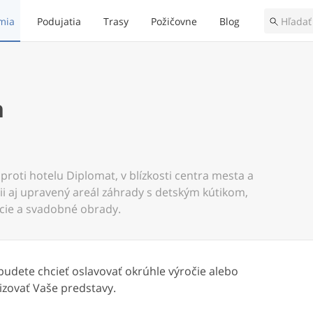
mia
Podujatia
Trasy
Požičovne
Blog
n
oproti hotelu Diplomat, v blízkosti centra mesta a
i aj upravený areál záhrady s detským kútikom,
cie a svadobné obrady.
 budete chcieť oslavovať okrúhle výročie alebo
zovať Vaše predstavy.