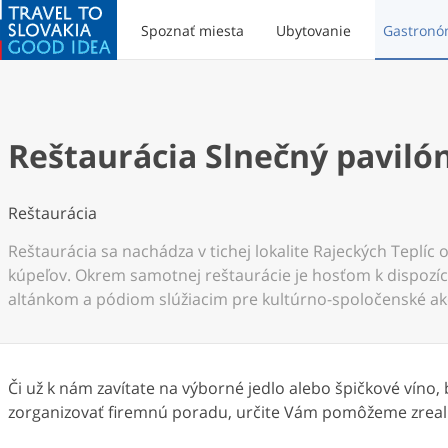
Spoznať miesta
Ubytovanie
Gastronó
Reštaurácia Slnečný paviló
Reštaurácia
Reštaurácia sa nachádza v tichej lokalite Rajeckých Teplíc 
kúpeľov. Okrem samotnej reštaurácie je hosťom k dispozíci
altánkom a pódiom slúžiacim pre kultúrno-spoločenské ak
Či už k nám zavítate na výborné jedlo alebo špičkové víno,
zorganizovať firemnú poradu, určite Vám pomôžeme zreali