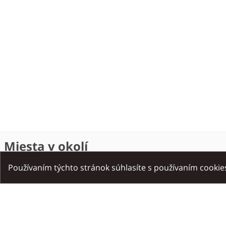
Miesta v okolí
Používaním týchto stránok súhlasíte s používaním cooki
Všetky v okolí
Atrakcie
Gastronómi