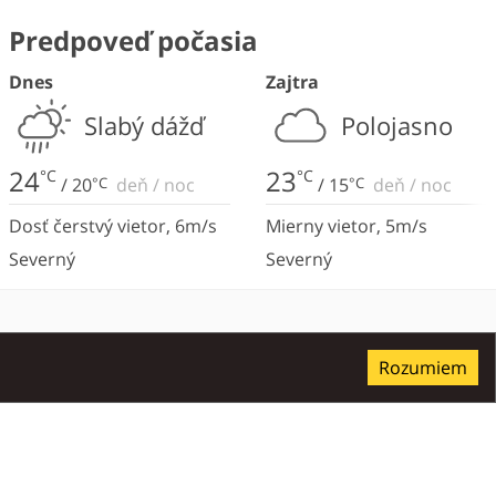
Predpoveď počasia
Dnes
Zajtra
Slabý dážď
Polojasno
24
23
°C
°C
/
20
°C
deň
/
noc
/
15
°C
deň
/
noc
Dosť čerstvý vietor
,
6
m/s
Mierny vietor
,
5
m/s
Severný
Severný
Rozumiem
ltúra a pamiatky