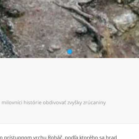
1
ilovníci histórie obdivovať zvyšky zrúcaniny
ažko prístupnom vrchu Roháč, podľa ktorého sa hrad