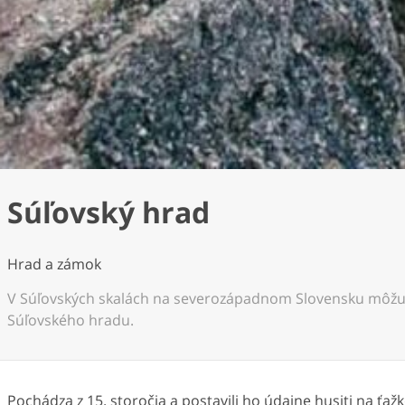
Súľovský hrad
Hrad a zámok
V Súľovských skalách na severozápadnom Slovensku môžu m
Súľovského hradu.
Pochádza z 15. storočia a postavili ho údajne husiti na ť