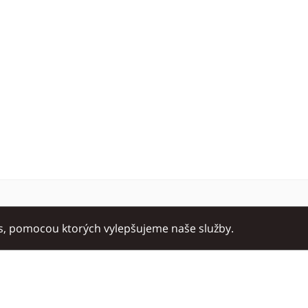
es, pomocou ktorých vylepšujeme naše služby.
a
Ubytovanie
Šport a oddych
Ku