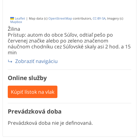
Leaflet
|
Map data (c)
OpenStreetMap
contributors,
CC-BY-SA
, Imagery (c)
Mapbox
Žilina
Prístup: autom do obce Súľov, odtiaľ pešo po
červenej značke alebo po zeleno značenom
náučnom chodníku cez Súľovské skaly asi 2 hod. a 15
min
Zobraziť navigáciu
Online služby
Kúpiť lístok na vlak
Prevádzková doba
Prevádzková doba nie je definovaná.