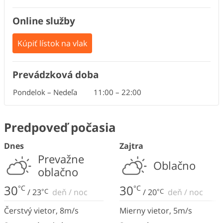
Online služby
Kúpiť lístok na vlak
Prevádzková doba
Pondelok – Nedeľa
11:00
–
22:00
Predpoveď počasia
Dnes
Zajtra
Prevažne
Oblačno
oblačno
30
30
°C
°C
/
23
°C
deň
/
noc
/
20
°C
deň
/
noc
Čerstvý vietor
,
8
m/s
Mierny vietor
,
5
m/s