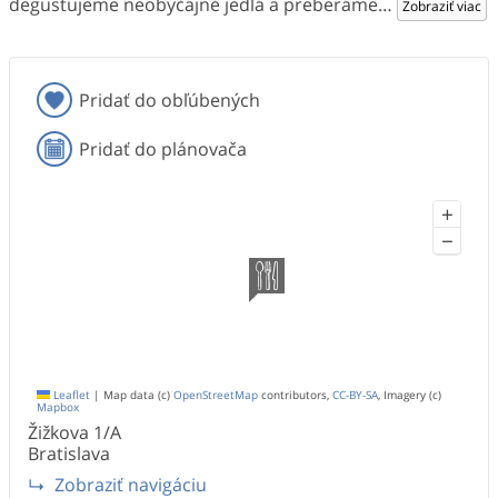
degustujeme neobyčajné jedlá a preberáme
…
Zobraziť viac
Pridať do obľúbených
Pridať do plánovača
+
−
Leaflet
|
Map data (c)
OpenStreetMap
contributors,
CC-BY-SA
, Imagery (c)
Mapbox
Žižkova
1/A
Bratislava
Zobraziť navigáciu