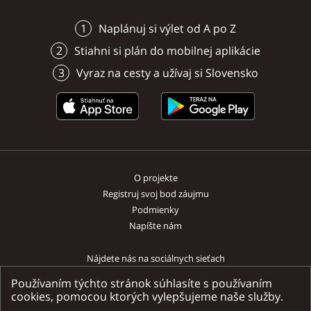
prezentovanie a publikovanie
získava, ochraňuje, vede
Bratislava
Bratislava
600m
600m
na Bratislavský hrad.
Bratislava
archeologických nálezov na
Bratislava
odborne spracováva, vyu
Naplánuj si výlet od A po Z
území Slovenska od praveku až
sprístupňuje múzejné zb
Bratislava
Bratislava
Bratislava
Bratislava
po vrcholný stredovek.
hudobnej povahy,
Bratislava
Bratislava
Stiahni si plán do mobilnej aplikácie
dokumentujúce oblasť 
kultúry na Slovensku od
Vyraz na cesty a užívaj si Slovensko
najstarších čias po súča
O projekte
Registruj svoj bod záujmu
Podmienky
Napíšte nám
Nájdete nás na sociálnych sieťach
Používaním týchto stránok súhlasíte s používaním
cookies, pomocou ktorých vylepšujeme naše služby.