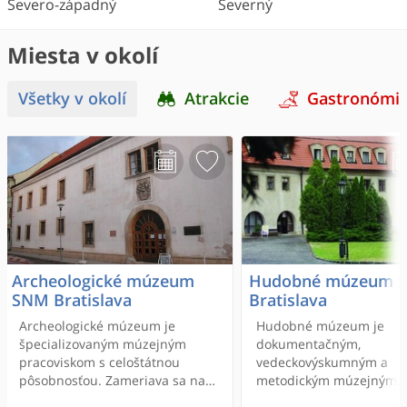
Severo-západný
Severný
Miesta v okolí
Všetky v okolí
Atrakcie
Gastronómi
Archeologické múzeum
Hudobné múzeum 
SNM Bratislava
Bratislava
Archeologické múzeum je
Hudobné múzeum je
špecializovaným múzejným
dokumentačným,
pracoviskom s celoštátnou
vedeckovýskumným a
pôsobnosťou. Zameriava sa na
metodickým múzejným
získavanie, evidenciu,
pracoviskom s celoštátn