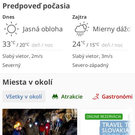
Predpoveď počasia
Dnes
Zajtra
Jasná obloha
Mierny dážď
33
24
°C
°C
/
20
°C
deň
/
noc
/
15
°C
deň
/
noc
Slabý vietor
,
2
m/s
Slabý vietor
,
3
m/s
Severný
Severo-západný
Miesta v okolí
Všetky v okolí
Atrakcie
Gastronómi
ONLINE REZERVÁCIA