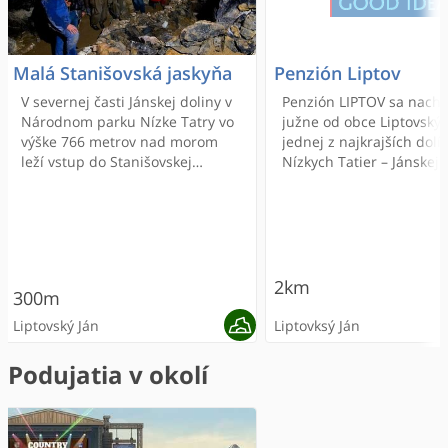
Malá Stanišovská jaskyňa
Penzión Liptov
V severnej časti Jánskej doliny v
Penzión LIPTOV sa nach
Národnom parku Nízke Tatry vo
južne od obce Liptovský J
výške 766 metrov nad morom
jednej z najkrajších dolí
leží vstup do Stanišovskej
Nízkych Tatier – Jánskej 
jaskyne.
Penzión Vás zaujme prí
horskou atmosférou, skv
kuchyňou, komfortnými 
peknými izbami a to všet
prijateľné ceny.
2km
300m
Liptovský Ján
Liptovksý Ján
Podujatia v okolí
ODPORÚČANÉ
ONLINE REZERVÁCIA
ODPORÚČANÉ
ONLINE REZERVÁCIA