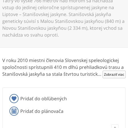
Tatry vo výške 766 metrov nad morom sa nachádza
vstup do jedinej celoročne sprístupnenej jaskyne na
Liptove – Stanišovskej jaskyne. Stanišovská jaskyňa
geneticky súvisí s Malou Stanišovskou jaskyňou (840 m) a
Novou Stanišovskou jaskyňou (2 334 m), ktorej vchod sa
nachádza vo svahu oproti.
V roku 2010 miestni členovia Slovenskej speleologickej
spoločnosti sprístupnili 410 m dlhú prehliadkovú trasu a
Stanišovská jaskyňa sa stala štvrtou turistick
…
Zobraziť viac
Pridať do obľúbených
Pridať do plánovača
+