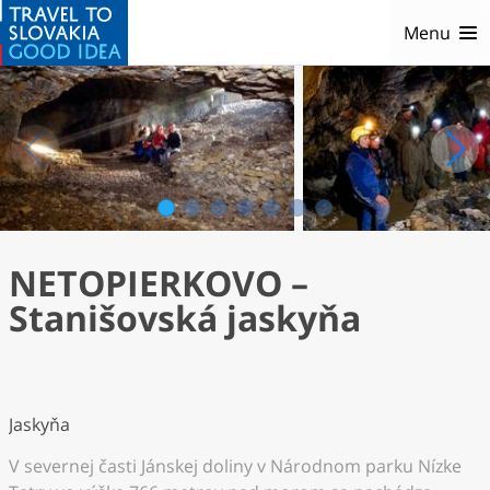
Menu
1
2
3
4
5
6
7
NETOPIERKOVO –
Stanišovská jaskyňa
Jaskyňa
V severnej časti Jánskej doliny v Národnom parku Nízke