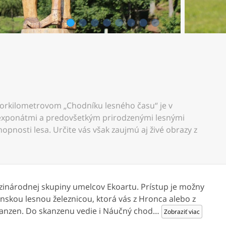
1
2
3
4
5
6
7
8
tvorkilometrovom „Chodníku lesného času“ je v
exponátmi a predovšetkým prirodzenými lesnými
nosti lesa. Určite vás však zaujmú aj živé obrazy z
inárodnej skupiny umelcov Ekoartu. Prístup je možny
nskou lesnou železnicou, ktorá vás z Hronca alebo z
kanzen. Do skanzenu vedie i Náučný chod
…
Zobraziť viac