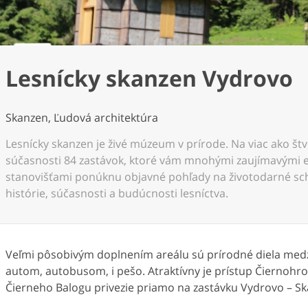
Lesnícky skanzen Vydrovo
Skanzen, Ľudová architektúra
Lesnícky skanzen je živé múzeum v prírode. Na viac ako š
súčasnosti 84 zastávok, ktoré vám mnohými zaujímavými 
stanovišťami ponúknu objavné pohľady na životodarné schop
histórie, súčasnosti a budúcnosti lesníctva.
Veľmi pôsobivým doplnením areálu sú prírodné diela medz
autom, autobusom, i pešo. Atraktívny je prístup Čiernohro
Čierneho Balogu privezie priamo na zastávku Vydrovo – S