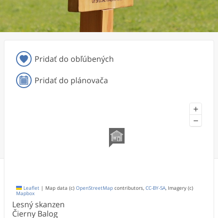
Pridať do obľúbených
Pridať do plánovača
+
−
Leaflet
|
Map data (c)
OpenStreetMap
contributors,
CC-BY-SA
, Imagery (c)
Mapbox
Lesný skanzen
Čierny Balog