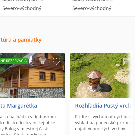
Severo-východný
Severo-východný
ltúra a pamiatky
INE REZERVÁCIA
ta Margarétka
Rozhľadňa Pustý vrch
a sa nachádza v dedinskom
Príďte si vychutnať dychberúc
tredí stredoslovenskej obce
výhľad na panenskú prírodu 
og v miestnej časti
objatí Veporských vrchov.
eďov. Chata poskytuje