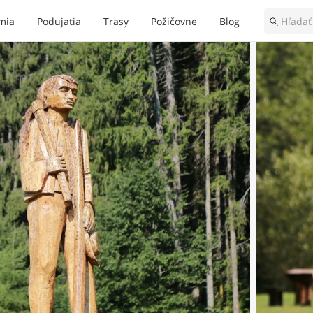
mia
Podujatia
Trasy
Požičovne
Blog