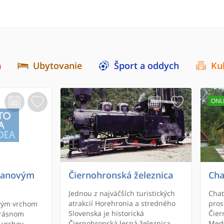
a
Ubytovanie
Šport a oddych
Ku
ONL
banovým
Čiernohronská železnica
Cha
Jednou z najväčších turistických
Chat
atrakcií Horehronia a stredného
pros
vým vrchom
Slovenska je historická
Čierny Bal
krásnom
Čiernohronská lesná železnica.
Medv
 vrchov,