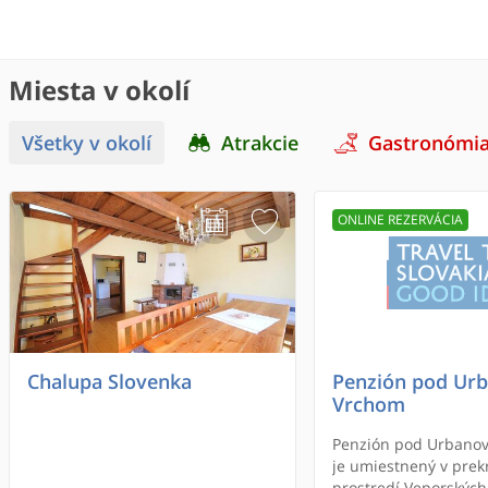
Miesta v okolí
Všetky v okolí
Atrakcie
Gastronómi
ONLINE REZERVÁCIA
Chalupa Slovenka
Penzión pod Ur
Vrchom
Penzión pod Urbano
je umiestnený v pre
prostredí Veporských