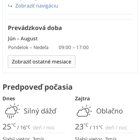
Zobraziť navigáciu
Prevádzková doba
Máj
September
Jún
–
August
Pondelok – Nedeľa
Pondelok – Nedeľa
Pondelok – Nedeľa
09:00
09:00
09:00
–
–
–
15:00
15:00
17:00
September
Zobraziť ostatné mesiace
Predpoveď počasia
Dnes
Zajtra
Silný dážď
Oblačno
25
23
°C
°C
/
16
°C
deň
/
noc
/
11
°C
deň
/
noc
Slabý vietor
,
3
m/s
Slabý vietor
,
3
m/s