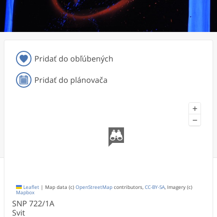
Pridať do obľúbených
Pridať do plánovača
+
−
Leaflet
|
Map data (c)
OpenStreetMap
contributors,
CC-BY-SA
, Imagery (c)
Mapbox
SNP
722/1A
Svit