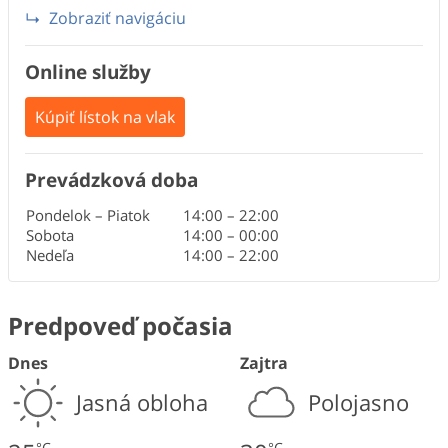
Zobraziť navigáciu
Online služby
Kúpiť lístok na vlak
Prevádzková doba
Pondelok – Piatok
14:00
–
22:00
Sobota
14:00
–
00:00
Nedeľa
14:00
–
22:00
Predpoveď počasia
Dnes
Zajtra
Jasná obloha
Polojasno
°C
°C