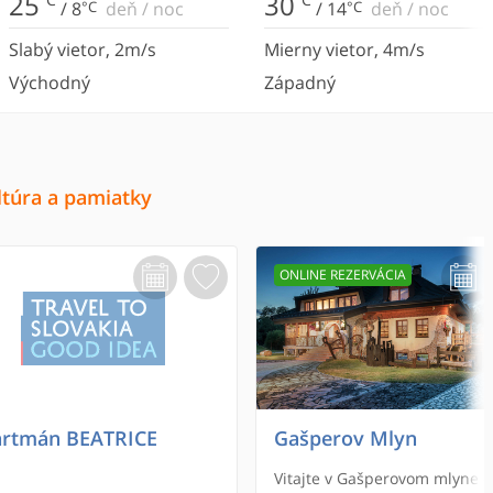
25
30
/
8
°C
deň
/
noc
/
14
°C
deň
/
noc
Slabý vietor
,
2
m/s
Mierny vietor
,
4
m/s
Východný
Západný
ltúra a pamiatky
ONLINE REZERVÁCIA
rtmán BEATRICE
Gašperov Mlyn
Vitajte v Gašperovom mlyne -