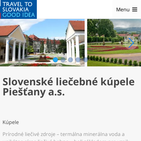
Menu
1
2
3
4
5
Slovenské liečebné kúpele
Piešťany a.s.
Kúpele
Prírodné liečivé zdroje – termálna minerálna voda a