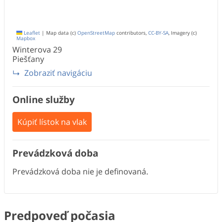
Leaflet
|
Map data (c)
OpenStreetMap
contributors,
CC-BY-SA
, Imagery (c)
Mapbox
Winterova
29
Piešťany
Zobraziť navigáciu
Online služby
Kúpiť lístok na vlak
Prevádzková doba
Prevádzková doba nie je definovaná.
Predpoveď počasia