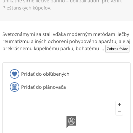
unikátne sírne liečivé bahno – boli základom pre vznik
Piešťanských kúpeľov.
Svetoznámymi sa stali vďaka moderným metódam liečby
reumatizmu a iných ochorení pohybového aparátu, ale aj
prekrásnemu kúpeľnému parku, bohatému
…
Zobraziť viac
Pridať do obľúbených
Pridať do plánovača
+
−