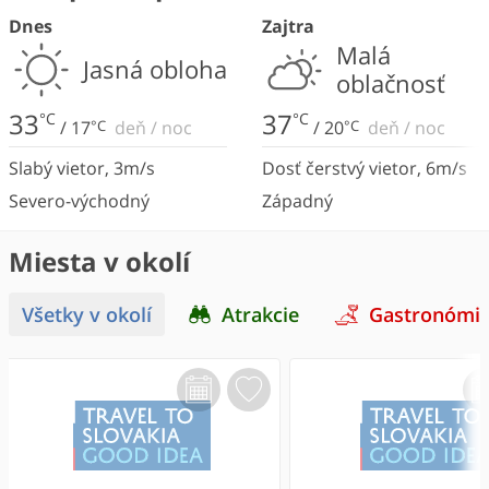
Dnes
Zajtra
Malá
Jasná obloha
oblačnosť
33
37
°C
°C
/
17
°C
deň
/
noc
/
20
°C
deň
/
noc
Slabý vietor
,
3
m/s
Dosť čerstvý vietor
,
6
m/s
Severo-východný
Západný
Miesta v okolí
Všetky v okolí
Atrakcie
Gastronómi