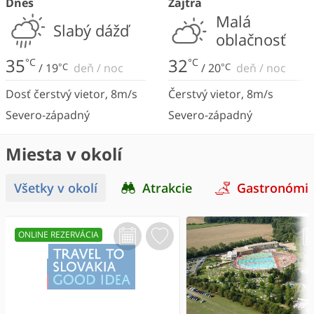
Dnes
Zajtra
Malá
Slabý dážď
oblačnosť
35
32
°C
°C
/
19
°C
deň
/
noc
/
20
°C
deň
/
noc
Dosť čerstvý vietor
,
8
m/s
Čerstvý vietor
,
8
m/s
Severo-západný
Severo-západný
Miesta v okolí
Všetky v okolí
Atrakcie
Gastronómi
ONLINE REZERVÁCIA