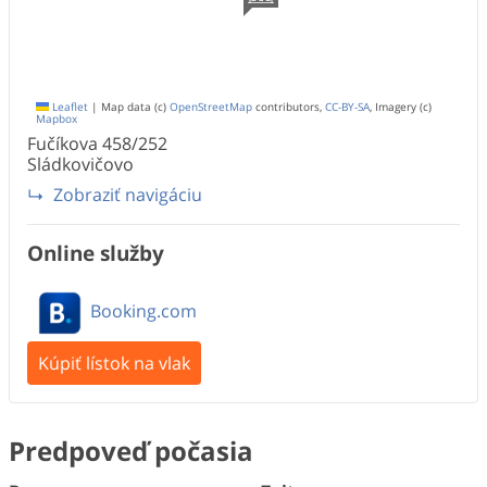
Leaflet
|
Map data (c)
OpenStreetMap
contributors,
CC-BY-SA
, Imagery (c)
Mapbox
Fučíkova
458/252
Sládkovičovo
Zobraziť navigáciu
Online služby
Booking.com
Kúpiť lístok na vlak
Predpoveď počasia