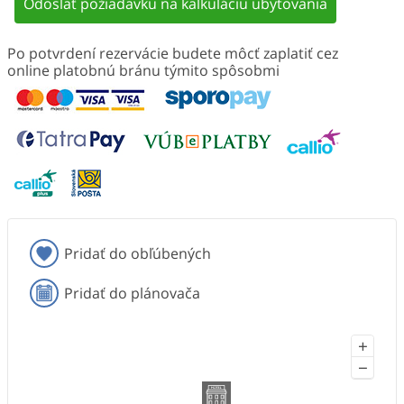
Odoslať požiadavku na kalkuláciu ubytovania
Po potvrdení rezervácie budete môcť zaplatiť cez
online platobnú bránu týmito spôsobmi
Pridať do obľúbených
Pridať do plánovača
+
−