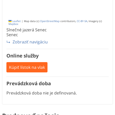
Leaflet
|
Map data (c)
OpenStreetMap
contributors,
CC-BY-SA
, Imagery (c)
Mapbox
Slnečné jazerá Senec
Senec
Zobraziť navigáciu
Online služby
Kúpiť lístok na vlak
Prevádzková doba
Prevádzková doba nie je definovaná.