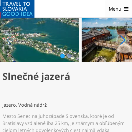
Menu
1
2
Slnečné jazerá
Jazero, Vodná nádrž
Mesto Senec na juhozápade Slovenska, ktoré je od
Bratislavy vzdialené iba 25 km, je známym a obľúbeným
cieľom letných dovolenkových ciest najmä vďaka