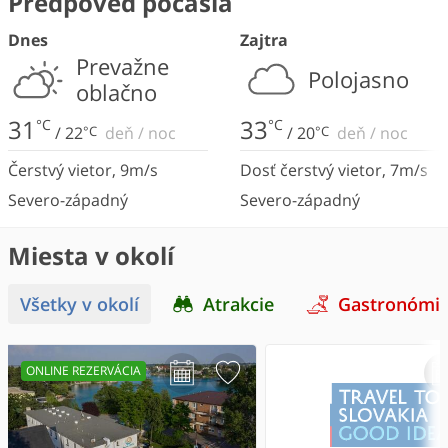
Predpoveď počasia
Dnes
Zajtra
Prevažne
Polojasno
oblačno
31
33
°C
°C
/
22
°C
deň
/
noc
/
20
°C
deň
/
noc
Čerstvý vietor
,
9
m/s
Dosť čerstvý vietor
,
7
m/s
Severo-západný
Severo-západný
Miesta v okolí
Všetky v okolí
Atrakcie
Gastronómi
ONLINE REZERVÁCIA