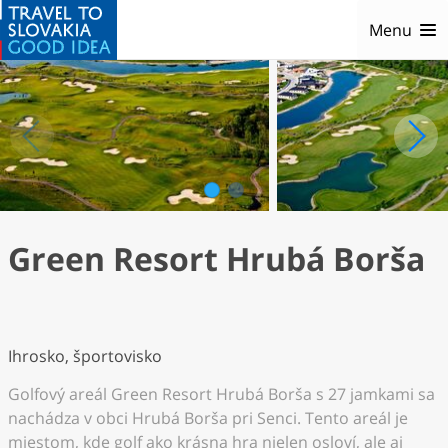
Menu
1
2
Green Resort Hrubá Borša
Ihrosko, športovisko
Golfový areál Green Resort Hrubá Borša s 27 jamkami sa
nachádza v obci Hrubá Borša pri Senci. Tento areál je
miestom, kde golf ako krásna hra nielen osloví, ale aj