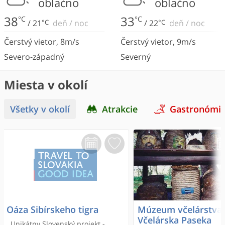
oblačno
oblačno
38
33
°C
°C
/
21
°C
deň
/
noc
/
22
°C
deň
/
noc
Čerstvý vietor
,
8
m/s
Čerstvý vietor
,
9
m/s
Severo-západný
Severný
Miesta v okolí
Všetky v okolí
Atrakcie
Gastronómi
Oáza Sibírskeho tigra
Múzeum včelárstva 
Včelárska Paseka
Unikátny Slovenský projekt -