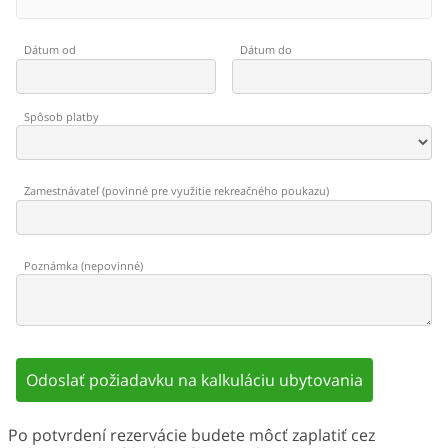
Dátum od
Dátum do
Spôsob platby
Zamestnávateľ
(
povinné pre využitie rekreačného poukazu
)
Poznámka
(
nepovinné
)
Odoslať požiadavku na kalkuláciu ubytovania
Po potvrdení rezervácie budete môcť zaplatiť cez