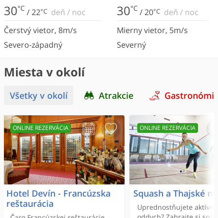
30
30
°C
°C
/
22
°C
deň
/
noc
/
20
°C
deň
/
noc
Čerstvý vietor
,
8
m/s
Mierny vietor
,
5
m/s
Severo-západný
Severný
Miesta v okolí
Všetky v okolí
Atrakcie
Gastronómi
ONLINE REZERVÁCIA
ONLINE REZERVÁCIA
Hotel Devín - Francúzska
Squash a Thajské m
reštaurácia
Uprednostňujete aktívny
oddych? Zahrajte si squ
Čaro Francúzskej reštaurácie