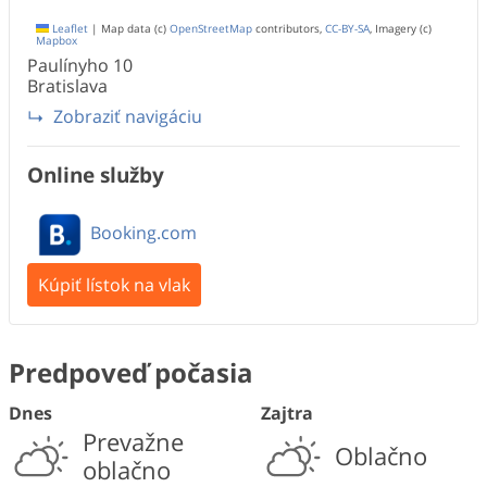
Leaflet
|
Map data (c)
OpenStreetMap
contributors,
CC-BY-SA
, Imagery (c)
Mapbox
Paulínyho
10
Bratislava
Zobraziť navigáciu
Online služby
Booking.com
Kúpiť lístok na vlak
Predpoveď počasia
Dnes
Zajtra
Prevažne
Oblačno
oblačno