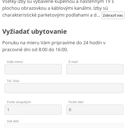
Všetky izby sú vybavené kúpeľňou a nástenným TV s
plochou obrazovkou a káblovými kanálmi. Izby sú
charakteristické parketovými podlahami a d
…
Zobraziť viac
Vyžiadať ubytovanie
Ponuku na mieru Vám pripravíme do 24 hodín v
pracovné dni od 8:00 do 16:00.
Vaše meno
E-mail
Tel. číslo
Počet dospelých
Počet detí
Vek detí