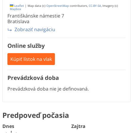
Leaflet
|
Map data (c)
OpenStreetMap
contributors,
CC-BY-SA
, Imagery (c)
Mapbox
Františkánske námestie
7
Bratislava
Zobraziť navigáciu
Online služby
Kúpiť lístok na vlak
Prevádzková doba
Prevádzková doba nie je definovaná.
Predpoveď počasia
Dnes
Zajtra