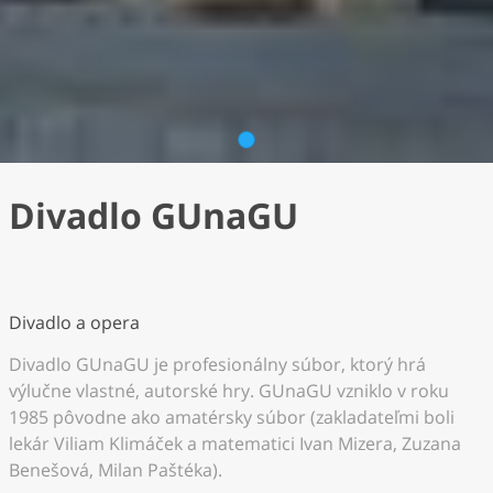
1
Divadlo GUnaGU
Divadlo a opera
Divadlo GUnaGU je profesionálny súbor, ktorý hrá
výlučne vlastné, autorské hry. GUnaGU vzniklo v roku
1985 pôvodne ako amatérsky súbor (zakladateľmi boli
lekár Viliam Klimáček a matematici Ivan Mizera, Zuzana
Benešová, Milan Paštéka).