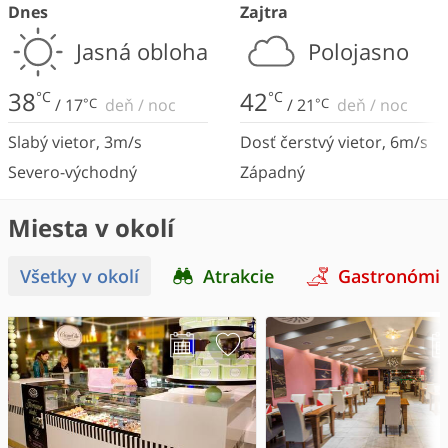
Dnes
Zajtra
Jasná obloha
Polojasno
38
42
°C
°C
/
17
°C
deň
/
noc
/
21
°C
deň
/
noc
Slabý vietor
,
3
m/s
Dosť čerstvý vietor
,
6
m/s
Severo-východný
Západný
Miesta v okolí
Všetky v okolí
Atrakcie
Gastronómi