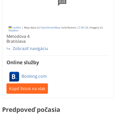
Leaflet
|
Map data (c)
OpenStreetMap
contributors,
CC-BY-SA
, Imagery (c)
Mapbox
Metodova
4
Bratislava
Zobraziť navigáciu
Online služby
Booking.com
Kúpiť lístok na vlak
Predpoveď počasia