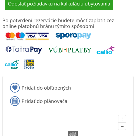
Odoslať požiadavku na kalkuláciu ubytovania
Po potvrdení rezervácie budete môcť zaplatiť cez
online platobnú bránu týmito spôsobmi
Pridať do obľúbených
Pridať do plánovača
+
−