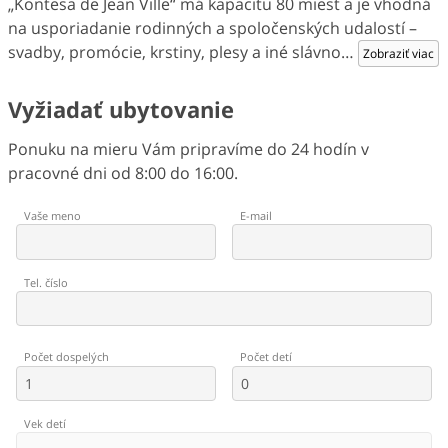
„Kontesa de Jean Ville“ má kapacitu 80 miest a je vhodná
na usporiadanie rodinných a spoločenských udalostí –
svadby, promócie, krstiny, plesy a iné slávno
…
Zobraziť viac
Vyžiadať ubytovanie
Ponuku na mieru Vám pripravíme do 24 hodín v
pracovné dni od 8:00 do 16:00.
Vaše meno
E-mail
Tel. číslo
Počet dospelých
Počet detí
Vek detí