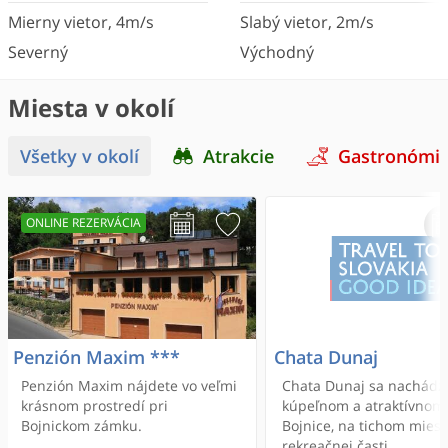
Mierny vietor
,
4
m/s
Slabý vietor
,
2
m/s
Severný
Východný
Miesta v okolí
Všetky v okolí
Atrakcie
Gastronómi
ONLINE REZERVÁCIA
Penzión Maxim ***
Chata Dunaj
Penzión Maxim nájdete vo veľmi
Chata Dunaj sa nachádz
krásnom prostredí pri
kúpeľnom a atraktívnom
Bojnickom zámku.
Bojnice, na tichom miest
rekreačnej časti.