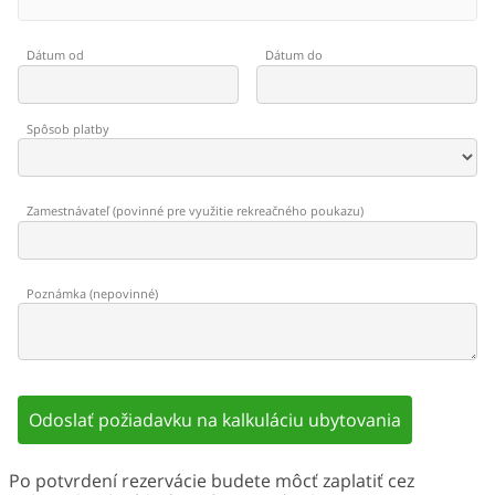
Dátum od
Dátum do
Spôsob platby
Zamestnávateľ
(
povinné pre využitie rekreačného poukazu
)
Poznámka
(
nepovinné
)
Odoslať požiadavku na kalkuláciu ubytovania
Po potvrdení rezervácie budete môcť zaplatiť cez