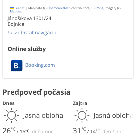
Leaflet
|
Map data (c)
OpenStreetMap
contributors,
CC-BY-SA
, Imagery (c)
Mapbox
Jánošíkova
1301/24
Bojnice
Zobraziť navigáciu
Online služby
Booking.com
Predpoveď počasia
Dnes
Zajtra
Jasná obloha
Jasná obloha
26
31
°C
°C
/
16
°C
deň
/
noc
/
14
°C
deň
/
noc