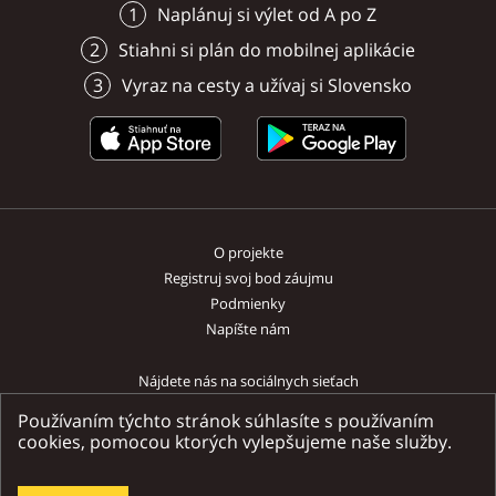
Bojnického zámku.
plátna. Práve tu sa odoh
je na prízemí a pozostáv
Naplánuj si výlet od A po Z
Bojnice
Bojnice
Bojnice
Bojnice
Bojnice
Bojnice
mnohé príbehy plné váš
dvojposteľovej izby s m
Stiahni si plán do mobilnej aplikácie
Bojnice
Bojnice
Bojnice
Bojnice
radosti, dojatia i napäti
prístelky, kúpeľne so s
týmito stenami žili svoj 
kútom aj pre vozičkárov 
Vyraz na cesty a užívaj si Slovensko
život večný tulák Charlie
chodby. K dispozícii je te
Chaplin, krásna Sophia L
chladnička, mikrovlnka a
charizmatický Paul New
rýchlovarná kanvica. Pa
vynikajúca Milka Vášáryo
je možné vo dvore zdar
nezabudnuteľný Jožko K
O projekte
Registruj svoj bod záujmu
Podmienky
Napíšte nám
Nájdete nás na sociálnych sieťach
Používaním týchto stránok súhlasíte s používaním
cookies, pomocou ktorých vylepšujeme naše služby.
Ministerstvo dopravy a výstavby SR | Národný turistický systém SR