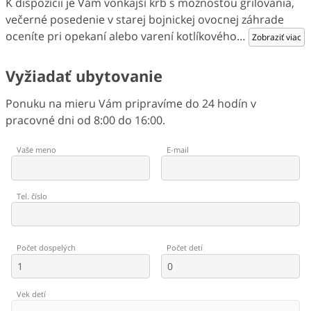
K dispozícii je Vám vonkajší krb s možnosťou grilovania,
večerné posedenie v starej bojnickej ovocnej záhrade
oceníte pri opekaní alebo varení kotlíkového
…
Zobraziť viac
Vyžiadať ubytovanie
Ponuku na mieru Vám pripravíme do 24 hodín v
pracovné dni od 8:00 do 16:00.
Vaše meno
E-mail
Tel. číslo
Počet dospelých
Počet detí
Vek detí