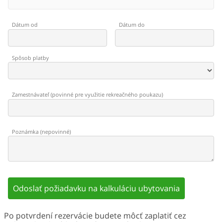
Dátum od
Dátum do
Spôsob platby
Zamestnávateľ
(
povinné pre využitie rekreačného poukazu
)
Poznámka
(
nepovinné
)
Odoslať požiadavku na kalkuláciu ubytovania
Po potvrdení rezervácie budete môcť zaplatiť cez