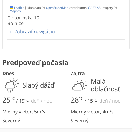
Leaflet
|
Map data (c)
OpenStreetMap
contributors,
CC-BY-SA
, Imagery (c)
Mapbox
Cintorínska
10
Bojnice
Zobraziť navigáciu
Predpoveď počasia
Dnes
Zajtra
Malá
Slabý dážď
oblačnosť
25
28
°C
°C
/
19
°C
deň
/
noc
/
15
°C
deň
/
noc
Mierny vietor
,
5
m/s
Mierny vietor
,
4
m/s
Severný
Severný