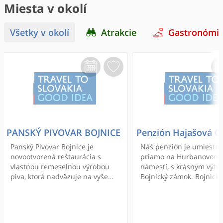
Miesta v okolí
Všetky v okolí
Atrakcie
Gastronómi
PANSKÝ PIVOVAR BOJNICE
Penzión Hajašová O
Panský Pivovar Bojnice je
Náš penzión je umiestn
novootvorená reštaurácia s
priamo na Hurbanovom
vlastnou remeselnou výrobou
námestí, s krásnym výh
piva, ktorá nadväzuje na vyše
Bojnický zámok. Bojnick
350-ročnú tradíciu varenia piva
a zoologická záhrada je
v Bojníckom panstve v pivovare,
vzdialená od penziónu 
stojacom na námestí od čias
5 minút chôdze. Kúpalis
Thurzovcov dodnes.
necelých 10 minút chôdz