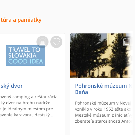
ltúra a pamiatky
ský dvor
Pohronské múzeum N
Baňa
vený camping a reštaurácia
ký dvor na brehu nádrže
Pohronské múzeum v Novej B
h je ideálnym miestom pre
vzniklo v roku 1952 ešte ako
avenie karavanu, destský
Mestské múzeum z iniciatívy
r, stanovačku aj chatovačku,
zberateľa starožitností Anton
aj pre motozraz či festival.
Solčianskeho. Múzeum
dokumentuje historický vývoj