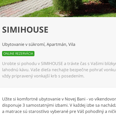
SIMIHOUSE
Ubytovanie v súkromí, Apartmán, Vila
ONLINE REZERVÁCIA
Urobte si pohodu v SIMIHOUSE a trávte čas s Vašimi blízkym
lahodnú kávu. Vaše dieťa nechajte bezpečne pohrať vonku 
vždy pripravený vonkajší krb s posedením.
Užite si komfortné ubytovanie v Novej Bani - vo víken
disponuje 3 samostatnými izbami. V každej izbe sa nachád
a matrace sú starostlivo vyberané pre Váš pohodlný a ni