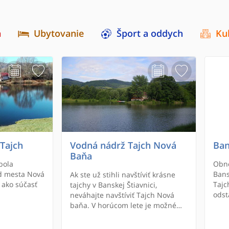
a
Ubytovanie
Šport a oddych
Ku
 Tajch
Vodná nádrž Tajch Nová
Ban
Baňa
bola
Obno
d mesta Nová
Bans
Ak ste už stihli navštíviť krásne
 ako súčasť
Tajc
tajchy v Banskej Štiavnici,
odst
neváhajte navštíviť Tajch Nová
systému.
tábo
baňa. V horúcom lete je možné
ale 
okúpať sa, avšak na vlastné riziko.