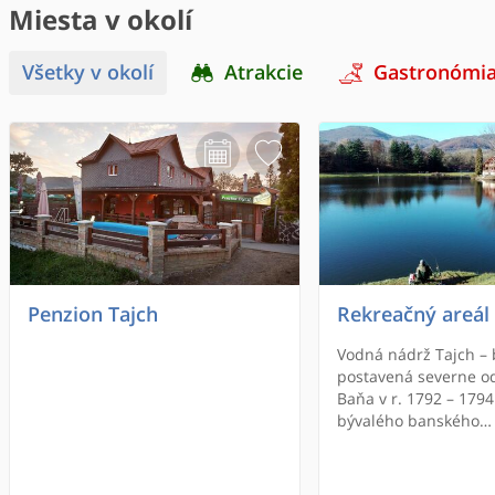
Miesta v okolí
Všetky v okolí
Atrakcie
Gastronómi
Penzion Tajch
Rekreačný areál
Vodná nádrž Tajch – 
postavená severne o
Baňa v r. 1792 – 1794
bývalého banského
vodohospodárskeho 