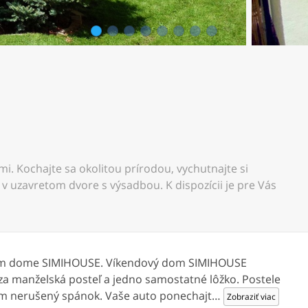
1
2
3
4
5
6
7
8
i. Kochajte sa okolitou prírodou, vychutnajte si
v uzavretom dvore s výsadbou. K dispozícii je pre Vás
dovom dome SIMIHOUSE. Víkendový dom SIMIHOUSE
za manželská posteľ a jedno samostatné lôžko. Postele
čím nerušený spánok. Vaše auto ponechajt
…
Zobraziť viac