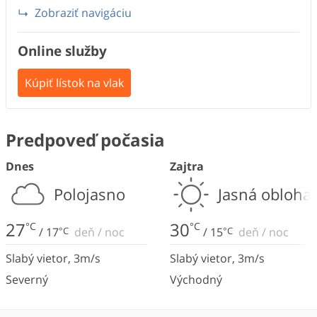
Zobraziť navigáciu
Online služby
Kúpiť lístok na vlak
Predpoveď počasia
Dnes
Zajtra
Polojasno
Jasná obloha
27
30
°C
°C
/
17
°C
deň
/
noc
/
15
°C
deň
/
noc
Slabý vietor
,
3
m/s
Slabý vietor
,
3
m/s
Severný
Východný