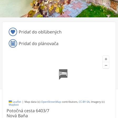
Pridať do obľúbených
Pridať do plánovača
+
−
Leaflet
|
Map data (c)
OpenStreetMap
contributors,
CC-BY-SA
, Imagery (c)
Mapbox
Potočná cesta
6403/7
Nová Baňa