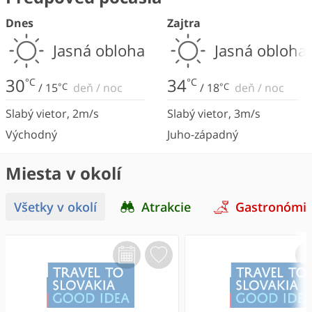
Dnes
Zajtra
Jasná obloha
Jasná obloha
30
34
°C
°C
/
15
°C
deň
/
noc
/
18
°C
deň
/
noc
Slabý vietor
,
2
m/s
Slabý vietor
,
3
m/s
Východný
Juho-západný
Miesta v okolí
Všetky v okolí
Atrakcie
Gastronómi