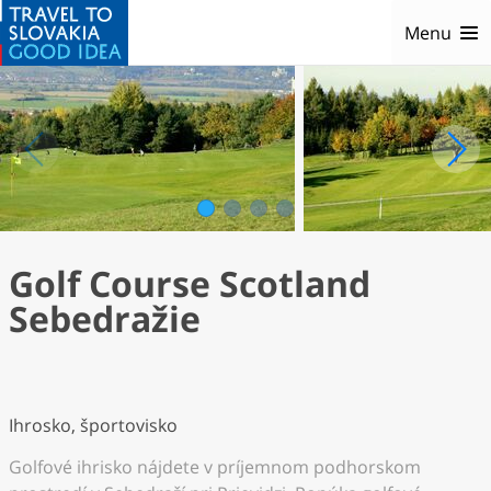
Menu
1
2
3
4
Golf Course Scotland
Sebedražie
Ihrosko, športovisko
Golfové ihrisko nájdete v príjemnom podhorskom