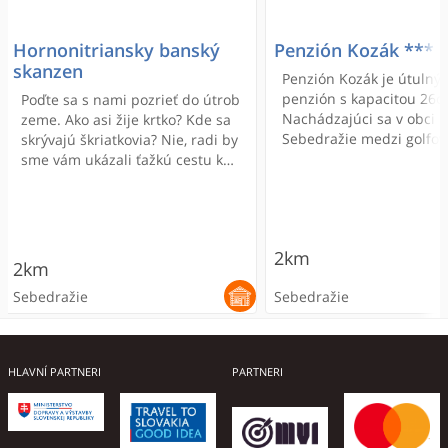
Hornonitriansky banský
Penzión Kozák ***
skanzen
Penzión Kozák je útulný
penzión s kapacitou 26o
Poďte sa s nami pozrieť do útrob
Nachádzajúci sa v obci
zeme. Ako asi žije krtko? Kde sa
Sebedražie medzi golfo
skrývajú škriatkovia? Nie, radi by
ihriskami AGAMA Koš a
sme vám ukázali ťažkú cestu k
GCSCOTLAND v Sebedraž
hnedému pokladu podzemia.
vzdialený 6 km od kúpe
Predstavíme vám prácu baníkov,
mestečka Bojnice a 1km
ktorí "fárajú" do hlbín, aby
Hornonitrianskeho bans
pokorili prírodu a pritom
2km
skanzenu. Ležíme pod p
nepodľahli jej nástrahám.
2km
Vtáčnik, kde sú krásne tu
Sebedražie
Sebedražie
a cyklistické trasy.
HLAVNÍ PARTNERI
PARTNERI