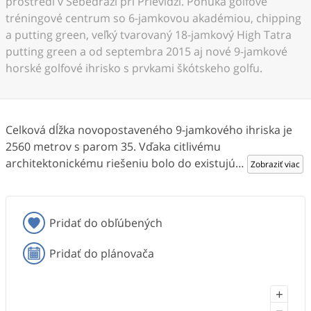
prostredí v Sebedraží pri Prievidzi. Ponúka golfové
tréningové centrum so 6-jamkovou akadémiou, chipping
a putting green, veľký tvarovaný 18-jamkový High Tatra
putting green a od septembra 2015 aj nové 9-jamkové
horské golfové ihrisko s prvkami škótskeho golfu.
Celková dĺžka novopostaveného 9-jamkového ihriska je
2560 metrov s parom 35. Vďaka citlivému
architektonickému riešeniu bolo do existujú
…
Zobraziť viac
Pridať do obľúbených
Pridať do plánovača
+
−