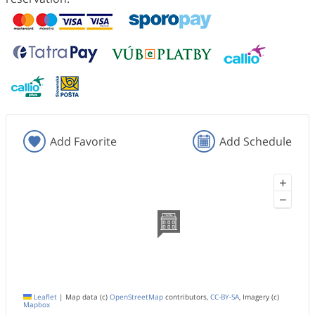
Add Favorite
Add Schedule
+
−
Leaflet
|
Map data (c)
OpenStreetMap
contributors,
CC-BY-SA
, Imagery (c)
Mapbox