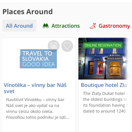
Places Around
All Around
Attractions
Gastronomy
ONLINE RESERVATION
Vínotéka – vínny bar Náš
Boutique hotel Zlat
svet
The Zlaty Dukat hotel is 
the oldest buildings in K
Navštíviť Vínotéku – vínny bar
its foundation having b
Náš svet je ako vydať sa na
dated to around 1240. T
vínnu cestu okolo sveta.
property features stylish
Filozofiou tohto podniku je totiž
design, a gourmet restau
spájanie zahraničných ciest s
cosy bar and a glass m
objavovaním vína, a tak sa dnes