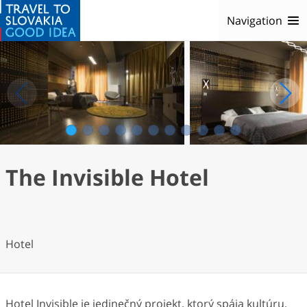
Navigation
1
2
3
4
5
6
7
8
9
10
11
The Invisible Hotel
Hotel
Hotel Invisible je jedinečný projekt, ktorý spája kultúru,