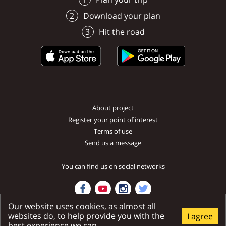
vybrali zanietení odborníci.
Download your plan
Hit the road
About project
Register your point of interest
Terms of use
Send us a message
You can find us on social networks
Our website uses cookies, as almost all
websites do, to help provide you with the
I agree
Ministry of transport and construction SR | National tourist system SR
best experience we can.