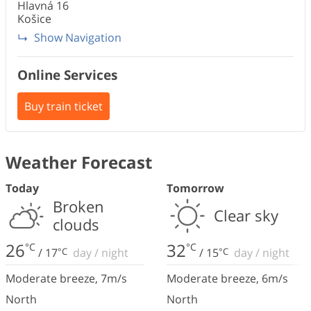
Hlavná
16
Košice
Show Navigation
Online Services
Buy train ticket
Weather Forecast
Today
Tomorrow
Broken
Clear sky
clouds
26
32
°C
°C
/
17
°C
day
/
night
/
15
°C
day
/
night
Moderate breeze
,
7
m/s
Moderate breeze
,
6
m/s
North
North