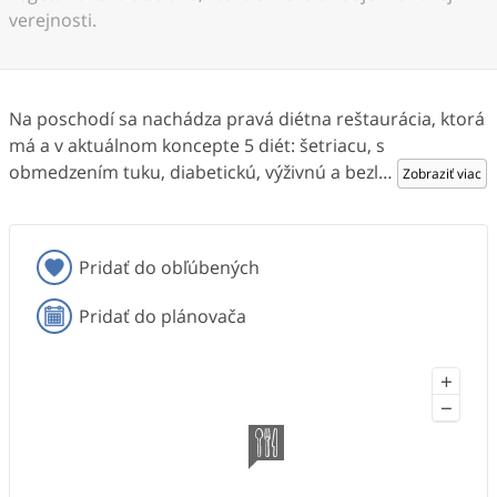
verejnosti.
Na poschodí sa nachádza pravá diétna reštaurácia, ktorá
má a v aktuálnom koncepte 5 diét: šetriacu, s
obmedzením tuku, diabetickú, výživnú a bezl
…
Zobraziť viac
Pridať do obľúbených
Pridať do plánovača
+
−