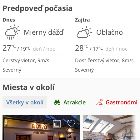
Predpoveď počasia
Dnes
Zajtra
Mierny dážď
Oblačno
27
28
°C
°C
/
19
°C
deň
/
noc
/
17
°C
deň
/
noc
Čerstvý vietor
,
9
m/s
Dosť čerstvý vietor
,
8
m/s
Severný
Severný
Miesta v okolí
Všetky v okolí
Atrakcie
Gastronómi