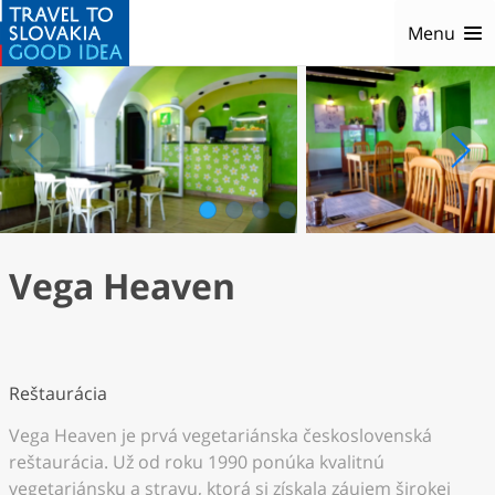
Menu
1
2
3
4
Vega Heaven
Reštaurácia
Vega Heaven je prvá vegetariánska československá
reštaurácia. Už od roku 1990 ponúka kvalitnú
vegetariánsku a stravu, ktorá si získala záujem širokej