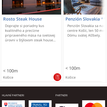
Rosto Steak House
Penzión Slovakia **
Doprajte si poriadny kus
Penzión Slovakia sa nac
kvalitného a precízne
centre Košíc, len 50 met
pripraveného mäsa na svetovej
Dómu svätej Alžbety.
úrovni v štýlovom steak house
priamo v centre Košíc.
< 100m
< 100m
Košice
Košice
ONLINE REZERVÁCIA
HLAVNÍ PARTNERI
PARTNERI