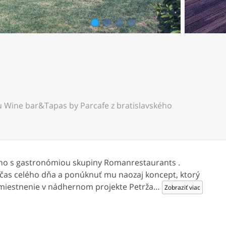
1
2
3
4
 Wine bar&Tapas by Parcafe z bratislavského
ino s gastronómiou skupiny Romanrestaurants .
počas celého dňa a ponúknuť mu naozaj koncept, ktorý
miestnenie v nádhernom projekte Petrža
…
Zobraziť viac