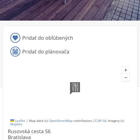
Pridať do obľúbených
Pridať do plánovača
+
−
Leaflet
|
Map data (c)
OpenStreetMap
contributors,
CC-BY-SA
, Imagery (c)
Mapbox
Rusovská cesta
56
Bratislava