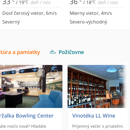
33
36
/
19
°C
deň
/
noc
/
18
°C
deň
/
noc
Dosť čerstvý vietor
,
6
m/s
Mierny vietor
,
4
m/s
Severný
Severo-východný
ltúra a pamiatky
Požičovne
ržalka Bowling Center
Vinotéka LL Wine
áte niečo nové? Hľadáte
Príjemný večer s priateľmi,