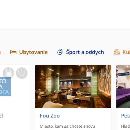
a
Ubytovanie
Šport a oddych
Ku
el
Fou Zoo
Pet
Miesto, kam sa chcete znovu
Hľad