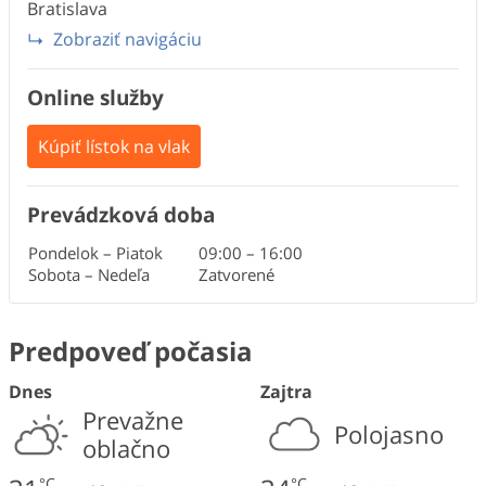
Bratislava
Zobraziť navigáciu
Online služby
Kúpiť lístok na vlak
Prevádzková doba
Pondelok – Piatok
09:00
–
16:00
Sobota – Nedeľa
Zatvorené
Predpoveď počasia
Dnes
Zajtra
Prevažne
Polojasno
oblačno
°C
°C