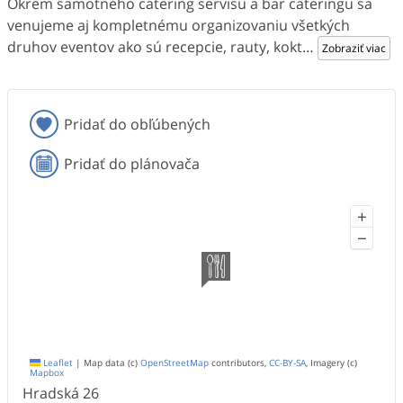
Okrem samotného catering servisu a bar cateringu sa
venujeme aj kompletnému organizovaniu všetkých
druhov eventov ako sú recepcie, rauty, kokt
…
Zobraziť viac
Pridať do obľúbených
Pridať do plánovača
+
−
Leaflet
|
Map data (c)
OpenStreetMap
contributors,
CC-BY-SA
, Imagery (c)
Mapbox
Hradská
26