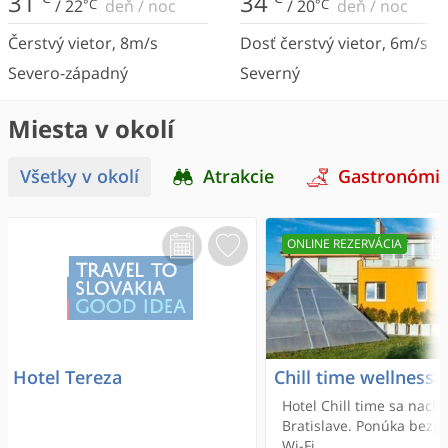
31
34
/
22
°C
deň
/
noc
/
20
°C
deň
/
noc
Čerstvý vietor
,
8
m/s
Dosť čerstvý vietor
,
6
m/s
Severo-západný
Severný
Miesta v okolí
Všetky v okolí
Atrakcie
Gastronómi
ONLINE REZERVÁCIA
Hotel Tereza
Chill time wellness 
Hotel Chill time sa nach
Bratislave. Ponúka bezp
Wi-Fi.