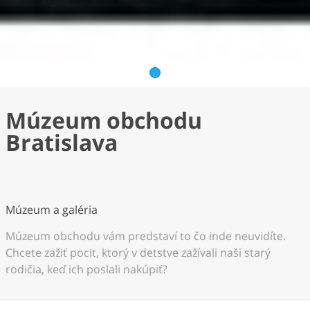
1
Múzeum obchodu
Bratislava
Múzeum a galéria
Múzeum obchodu vám predstaví to čo inde neuvidíte.
Chcete zažiť pocit, ktorý v detstve zažívali naši starý
rodičia, keď ich poslali nakúpiť?