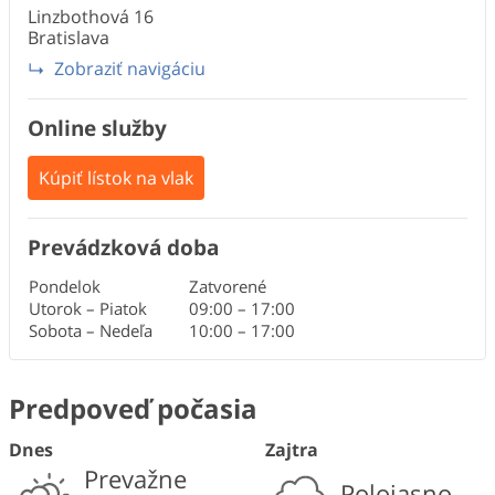
Linzbothová
16
Bratislava
Zobraziť navigáciu
Online služby
Kúpiť lístok na vlak
Prevádzková doba
Pondelok
Zatvorené
Utorok – Piatok
09:00
–
17:00
Sobota – Nedeľa
10:00
–
17:00
Predpoveď počasia
Dnes
Zajtra
Prevažne
Polojasno