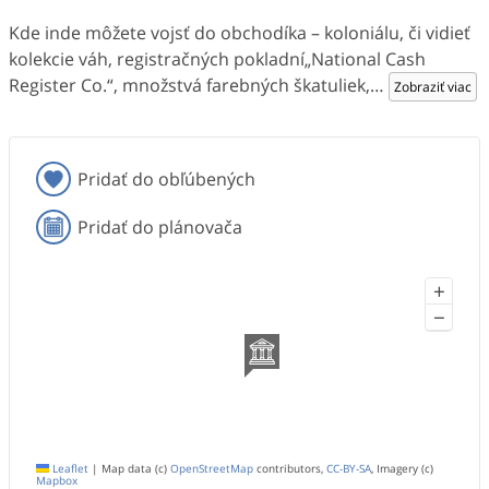
Kde inde môžete vojsť do obchodíka – koloniálu, či vidieť
kolekcie váh, registračných pokladní„National Cash
Register Co.“, množstvá farebných škatuliek,
…
Zobraziť viac
Pridať do obľúbených
Pridať do plánovača
+
−
Leaflet
|
Map data (c)
OpenStreetMap
contributors,
CC-BY-SA
, Imagery (c)
Mapbox