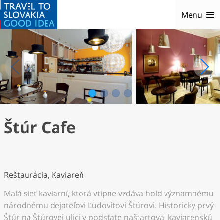
Menu
1
2
3
4
Štúr Cafe
Reštaurácia, Kaviareň
Malá sieť kaviarní, ktorá vtipne vzdáva hold významnému
národnému dejateľovi Ľudovítovi Štúrovi. Historicky prvý
Štúr na Štúrovej ulici v podstate naštartoval kaviarenskú