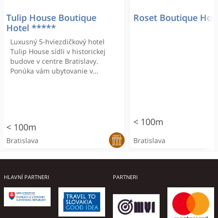
Tulip House Boutique
Roset Boutique Hot
Hotel *****
Luxusný 5-hviezdičkový hotel
Tulip House sídli v historickej
budove v centre Bratislavy.
Ponúka vám ubytovanie v
priestranných suitách,
bezplatné pripojenie na internet
a moderné wellness centrum so
saunou a vírivkou.
< 100m
< 100m
Bratislava
Bratislava
ONLINE REZERVÁCIA
ONLINE REZERVÁCIA
ONLINE REZERVÁCIA
ONLINE REZERVÁCIA
HLAVNÍ PARTNERI
PARTNERI