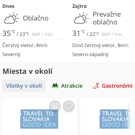
Dnes
Zajtra
Prevažne
Oblačno
oblačno
35
31
°C
°C
/
23
°C
deň
/
noc
/
22
°C
deň
/
noc
Čerstvý vietor
,
8
m/s
Dosť čerstvý vietor
,
8
m/s
Severný
Severo-západný
Miesta v okolí
Všetky v okolí
Atrakcie
Gastronómi