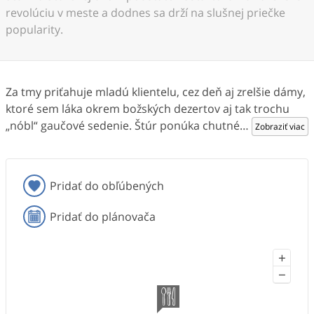
revolúciu v meste a dodnes sa drží na slušnej priečke
popularity.
Za tmy priťahuje mladú klientelu, cez deň aj zrelšie dámy,
ktoré sem láka okrem božských dezertov aj tak trochu
„nóbl“ gaučové sedenie. Štúr ponúka chutné
…
Zobraziť viac
Pridať do obľúbených
Pridať do plánovača
+
−