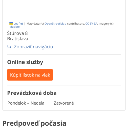
Leaflet
|
Map data (c)
OpenStreetMap
contributors,
CC-BY-SA
, Imagery (c)
Mapbox
Štúrova
8
Bratislava
Zobraziť navigáciu
Online služby
Kúpiť lístok na vlak
Prevádzková doba
Pondelok – Nedeľa
Zatvorené
Predpoveď počasia